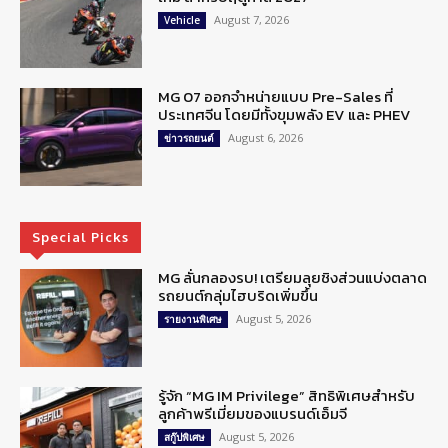
August 7, 2026
Vehicle
MG 07 ออกจำหน่ายแบบ Pre-Sales ที่
ประเทศจีน โดยมีทั้งขุมพลัง EV และ PHEV
August 6, 2026
ข่าวรถยนต์
Special Picks
MG ลั่นกลองรบ! เตรียมลุยชิงส่วนแบ่งตลาด
รถยนต์กลุ่มไฮบริดเพิ่มขึ้น
August 5, 2026
รายงานพิเศษ
รู้จัก “MG IM Privilege” สิทธิพิเศษสำหรับ
ลูกค้าพรีเมี่ยมของแบรนด์เอ็มจี
August 5, 2026
สกู๊ปพิเศษ