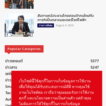
สัมภาษณ์ประธานไทยฮอนด้าคนใหม่กับ
ภารกิจปั้นตลาดมอเตอร์ไซค์ไฟฟ้า
August 4, 2026
รายงานพิเศษ
Popular Categories
ข่าวรถยนต์
5377
ข่าวสาร
5247
รถใหม่
3283
ข่าวประชาสัมพันธ์
2149
เว็บไซต์นี้ใช้คุกกี้ในการเก็บข้อมูลการใช้งาน
Smart Life
554
เพื่อให้คุณได้รับประสบการณ์ที่ดี หากคุณใช้
Technology
541
งานเว็บไซต์ต่อ เราถือว่าคุณยอมรับการใช้งาน
คุกกี้ และนโยบายความเป็นส่วนตัว แต่ถ้าคุณ
Autolife Lifestyle
490
ไม่ต้องการให้ใช้คุกกี้ในการเก็บข้อมูล
Vehicle
389