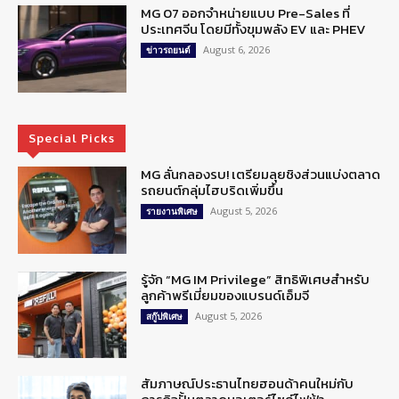
MG 07 ออกจำหน่ายแบบ Pre-Sales ที่
ประเทศจีน โดยมีทั้งขุมพลัง EV และ PHEV
August 6, 2026
ข่าวรถยนต์
Special Picks
MG ลั่นกลองรบ! เตรียมลุยชิงส่วนแบ่งตลาด
รถยนต์กลุ่มไฮบริดเพิ่มขึ้น
August 5, 2026
รายงานพิเศษ
รู้จัก “MG IM Privilege” สิทธิพิเศษสำหรับ
ลูกค้าพรีเมี่ยมของแบรนด์เอ็มจี
August 5, 2026
สกู๊ปพิเศษ
สัมภาษณ์ประธานไทยฮอนด้าคนใหม่กับ