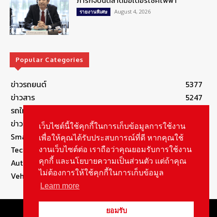
ภารกิจปั้นตลาดมอเตอร์ไซค์ไฟฟ้า
August 4, 2026
รายงานพิเศษ
Popular Categories
ข่าวรถยนต์
5377
ข่าวสาร
5247
รถใหม่
3283
ข่าวประชาสัมพันธ์
2149
เว็บไซต์นี้ใช้คุกกี้ในการเก็บข้อมูลการใช้งาน
Smart Life
554
เพื่อให้คุณได้รับประสบการณ์ที่ดี หากคุณใช้
Technology
541
งานเว็บไซต์ต่อ เราถือว่าคุณยอมรับการใช้งาน
คุกกี้ และนโยบายความเป็นส่วนตัว แต่ถ้าคุณ
Autolife Lifestyle
490
ไม่ต้องการให้ใช้คุกกี้ในการเก็บข้อมูล
Vehicle
389
Learn more
© Copyright 2021, All Rights Reserved Autolifethailand
ยอมรับ