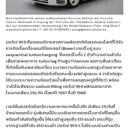
Nick Heidfeld holt seinen aufbereiteten Porsche 959 bei der Porsche
Classic Werkstatt in Asperg ab / Porsche AG / Redaktion: Nadine Toberer |
Nur zur redaktionellen Verwendung | No Model Release | Foto: Jörg Eberl |
www.eberl-photo.de | T: +49 152 01788990 | joerg@eberl-photo.de
ปอร์เช่ 959 คือรถยนต์จากสายการผลิตปกติคันแรกของโลกที่ได้รับ
การติดตั้งเครื่องยนต์บ๊อกเซอร์ (Boxer) เทอร์โบคู่ แบบ
sequential turbocharging
ซึ่งเทอร์โบทั้ง 2 ตัวทำงานตามลำดับ
เพื่อช่วยลดอาการ turbo lag ก้านสูบTitanium ลดการสั่นสะเทือน
ที่เกิดขึ้นกับเพลาข้อเหวี่ยง ระบายความร้อนกระบอกสูบด้วยอากาศ
ตามระบบของรถยนต์ปอร์เช่ในขณะนั้น แต่ฝาสูบแบบ 4 วาล์วต่อสูบ
ใช้ระบบระบายความร้อนด้วยน้ำเพื่อการลดอุณหภูมิที่ดีกว่า พร้อม
วาล์วไอเสียแบบ sodium filling ปอร์เช่ 959 ผลิตออกมาจาก
โรงงานเพียง 292 คัน ตั้งแต่ปี 1987 ถึงปี 1988
เวอร์ชั่นสปอร์ตยิ่งทวีความหายากมากขึ้นไปอีก มีเพียง 29 คันที่
จำหน่ายออกไป รุ่นพิเศษนี้มีระบบอัดอากาศเทอร์โบชาร์จที่ใหญ่ขึ้น
พร้อมกำลังอัดที่สูงขึ้น ให้แรงม้าสูงสุดถึง 515 แรงม้า ขณะที่รุ่น
มาตรฐานมีกำลัง 450 แรงม้า ปอร์เช่ 959 S ไม่มีระบบช่วงล่างปรับ