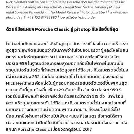
Nick Heidfeld holt seinen aufbereiteten Porsche 959 bei der Porsche Classic
Werkstatt in Asperg ab / Porsche AG / Redaktion: Nadine Toberer | Nur zur
redaktionellen Verwendung | No Model Release | Foto: Jörg Eberl | www.eberl-
photo.de | T: +49 152 01788990 | joerg@eberl-photo.de
ด้วยฝีมือแผนก Porsche Classic สู่ pit stop ที่เหนือชั้นที่สุด
ไม่ว่าจะในเชิงของพละกำลังอันสูงสุด อัตราเร่งที่ว่องไว ความเร็วแรง
สูงสุดทะลุพิกัด แน่นอนว่าเป็นภาพจำในใจของบรรดาผู้หลงใหลในยน
ตกรรมสปอร์ตยุคทศวรรษ 1980 และ 1990 จะต้องมีรถสปอร์ต
ปอร์เช่ 959 ในฐานะตัวละครลับสุดยอดที่ถือเป็นไพ่ตายในขณะนั้น
รถซุปเปอร์สปอร์ตที่ทำความเร็วสูงสุดได้ถึง 315 กิโลเมตรต่อชั่วโมง
มีจำนวนเพียง 292 คันที่ปอร์เช่ผลิตขึ้น โดยที่อดีตนักแข่งรถอย่าง
Nick Heidfeld คือหนึ่งในผู้ครอบครองรถสปอร์ตเวอร์ชั่นพิเศษสุด
หายากคันนี้ถูกสร้างขึ้นเพียง 29 คันเท่านั้น สำหรับ ปอร์เช่ 959 S
เวอร์ชั่นนี้ให้พละกำลังมากยิ่งขึ้น ด้วยแรงม้ากว่า 515 ตัว
มาพร้อม
ความเร็วสูงสุดแตะระดับได้ถึง 339 กิโลเมตรต่อชั่วโมง และไอเทมที่
นักสะสมต่างค้นหาคันนี้ มีความพิเศษมากมาย ทั้งเลขไมล์ที่วิ่งไป
น้อยมากซึ่งผ่านการใช้งานไปเพียง 4,183 กิโลเมตร สังเกตได้จาก
ตัวเลขบนแผงหน้าปัทม์ในวันที่เขานำเอารถสปอร์ตคันดังกล่าวมายัง
แผนก Porsche Classic เมื่อช่วงฤดูร้อนปี 2017