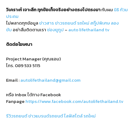
วิเคราะห์
เจาะลึก
ทุกข้อเท็จจริงอย่างตรงไปตรงมา
กับผม
นิธิ ท้วม
ประถม
ไม่พลาดทุกข้อมูล
ข่าวสาร
ข่าวรถยนต์
รถใหม่
สกู๊ปพิเศษ
ลอง
ขับ
อย่าลืมติดตามเรา
ช่องยูทูป
–
auto lifethailand tv
ติดต่อโฆษณา
Project Manager (คุณแอม)
โทร.
089 533 5115
Email :
autolifethailand@gmail.com
หรือ Inbox ได้ทาง Facebook
Fanpage
https://www.facebook.com/autolifethailand.tv
รีวิวรถยนต์
ข่าวแบรนด์รถยนต์
ไลฟ์สไตล์
รถใหม่