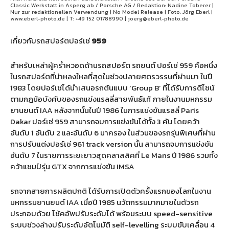
Classic Werkstatt in Asperg ab / Porsche AG / Redaktion: Nadine Toberer |
Nur zur redaktionellen Verwendung | No Model Release | Foto: Jörg Eberl |
www.eberl-photo.de | T: +49 152 01788990 | joerg@eberl-photo.de
เกี่ยวกับรถสปอร์ตปอร์เช่
959
สำหรับเหล่าผู้คร่ำหวอดด้านรถสปอร์ต รถยนต์ ปอร์เช่ 959 คือหนึ่ง
ในรถสปอร์ตที่น่าหลงใหลที่สุดในช่วงปลายศตรวรรษที่ผ่านมา ในปี
1983 โดยปอร์เช่ได้นำเสนอรถต้นแบบ ‘Group B’ ที่ได้รับการดีไซน์
ตามกฎข้อบังคับของรถแข่งแรลลี่สายพันธ์แท้ ภายในงานมหกรรม
ยานยนต์ IAA หลังจากนั้นในปี 1986 ในการแข่งขันแรลลี่ Paris
Dakar ปอร์เช่ 959 สามารถจบการแข่งขันได้ทั้ง 3 คัน โดยคว้า
อันดับ 1 อันดับ 2 และอันดับ 6 มาครอง ในส่วนของรถรุ่นพิเศษที่ผ่าน
การปรับแต่งปอร์เช่ 961 track version นั้น สามารถจบการแข่งขัน
อันดับ 7 ในรายการระยะยาวสุดคลาสสิคที่ Le Mans ปี 1986 รวมทั้ง
คว้าแชมป์รุ่น GTX จากการแข่งขัน IMSA
รถจากสายการผลิตปกติ ได้รับการเปิดตัวครั้งแรกของโลกในงาน
มหกรรมยานยนต์ IAA เมื่อปี 1985 นวัตกรรมมากมายในตัวรถ
ประกอบด้วย โช้คอัพปรับระดับได้ พร้อมระบบ speed-sensitive
ระบบช่วงล่างปรับระดับอัตโนมัติ self-levelling ระบบขับเคลื่อน 4