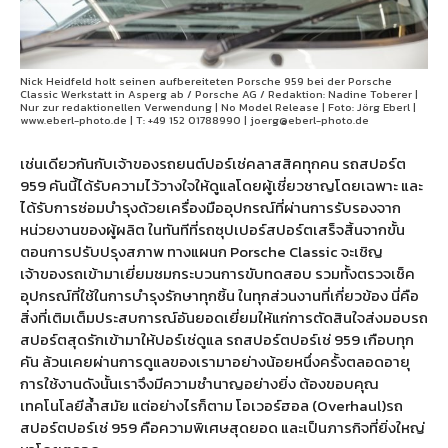
Nick Heidfeld holt seinen aufbereiteten Porsche 959 bei der Porsche
Classic Werkstatt in Asperg ab / Porsche AG / Redaktion: Nadine Toberer |
Nur zur redaktionellen Verwendung | No Model Release | Foto: Jörg Eberl |
www.eberl-photo.de | T: +49 152 01788990 | joerg@eberl-photo.de
เช่นเดียวกันกับเจ้าของรถยนต์ปอร์เช่คลาสสิคทุกคน รถสปอร์ต
959 คันนี้ได้รับความไว้วางใจให้ดูแลโดยผู้เชี่ยวชาญโดยเฉพาะ และ
ได้รับการซ่อมบำรุงด้วยเครื่องมืออุปกรณ์ที่ผ่านการรับรองจาก
หน่วยงานของผู้ผลิต ในทันทีที่รถซุปเปอร์สปอร์ตเสร็จสิ้นจากขั้น
ตอนการปรับปรุงสภาพ ทางแผนก Porsche Classic จะเชิญ
เจ้าของรถเข้ามาเยี่ยมชมกระบวนการขับทดสอบ รวมทั้งตรวจเช็ค
อุปกรณ์ที่ใช้ในการบำรุงรักษาทุกชิ้น ในทุกส่วนงานที่เกี่ยวข้อง นี่คือ
สิ่งที่เติมเต็มประสบการณ์อันยอดเยี่ยมให้แก่การตัดสินใจส่งมอบรถ
สปอร์ตสุดรักเข้ามาให้ปอร์เช่ดูแล รถสปอร์ตปอร์เช่ 959 เกือบทุก
คัน ล้วนเคยผ่านการดูแลของเรามาอย่างน้อยหนึ่งครั้งตลอดอายุ
การใช้งานดังนั้นเราจึงมีความชำนาญอย่างยิ่ง ต้องขอบคุณ
เทคโนโลยีล้ำสมัย แต่อย่างไรก็ตาม โอเวอร์ฮอล (Overhaul)รถ
สปอร์ตปอร์เช่ 959 คือความพิเศษสุดยอด และเป็นภารกิจที่ยิ่งใหญ่