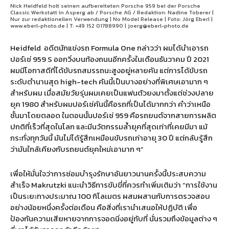
Nick Heidfeld holt seinen aufbereiteten Porsche 959 bei der Porsche
Classic Werkstatt in Asperg ab / Porsche AG / Redaktion: Nadine Toberer |
Nur zur redaktionellen Verwendung | No Model Release | Foto: Jörg Eberl |
www.eberl-photo.de | T: +49 152 01788990 | joerg@eberl-photo.de
Heidfeld
อดีตนักแข่งรถ Formula One กล่าวว่า ผมได้นำเอารถ
ปอร์เช่ 959 S ออกวิ่งบนท้องถนนอีกครั้งในเดือนธันวาคม ปี 2021
ผมมีโอกาสดีที่ได้ขับรถสมรรถนะสูงอยู่หลายคัน แต่การได้ขับรถ
ระดับตำนานสุด high-tech คันนี้เป็นบางอย่างที่พิเศษเอามาก ๆ
สำหรับผม เมื่อสมัยวัยรุ่นผมเคยเป็นแฟนตัวยงมาตั้งแต่ช่วงปลาย
ยุค 1980 สำหรับผมปอร์เช่คันนี้คือรถที่เป็นได้มากกว่า คำว่าเหนือ
ชั้นมาโดยตลอด ในตอนนั้นปอร์เช่ 959 คือรถยนต์จากสายการผลิต
ปกติที่เร็วที่สุดในโลก และมีนวัตกรรมล้ำยุคที่สุดเท่าที่เคยมีมา แม้
กระทั่งทุกวันนี้ มันไม่ได้รู้สึกเหมือนขับรถเก่าอายุ 30 ปี แต่กลับรู้สึก
ว่ามันใกล้เคียงกับรถยนต์ยุคใหม่เอามาก ๆ”
เพื่อให้มั่นใจว่าการซ่อมบำรุงรักษาอันยาวนานครั้งนี้ประสบความ
สำเร็จ Makrutzki แนะนำวิธีการขับขี่ที่ควรทำเพิ่มเติมว่า “การใช้งาน
เป็นระยะทางประมาณ 100 กิโลเมตร ผสมผสานกับการตรวจสอบ
อย่างน้อยหนึ่งครั้งต่อเดือน คือสิ่งที่เรานำเสนอให้ปฏิบัติ เพื่อ
ป้องกันความเสียหายจากการจอดนิ่งอยู่กับที่ นั่นรวมถึงข้อมูลต่าง ๆ