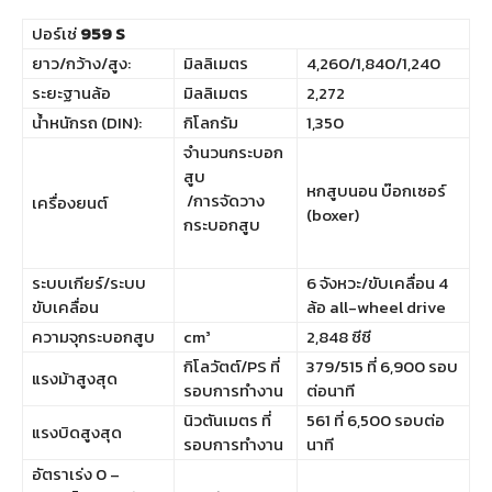
ปอร์เช่
959 S
ยาว/กว้าง/สูง:
มิลลิเมตร
4,260/1,840/1,240
ระยะฐานล้อ
มิลลิเมตร
2,272
น้ำหนักรถ (DIN):
กิโลกรัม
1,350
จำนวนกระบอก
สูบ
หกสูบนอน บ๊อกเซอร์
/การจัดวาง
เครื่องยนต์
(boxer)
กระบอกสูบ
ระบบเกียร์/ระบบ
6 จังหวะ/ขับเคลื่อน 4
ขับเคลื่อน
ล้อ all-wheel drive
ความจุกระบอกสูบ
cm³
2,848 ซีซี
กิโลวัตต์/PS ที่
379/515 ที่ 6,900 รอบ
แรงม้าสูงสุด
รอบการทำงาน
ต่อนาที
นิวตันเมตร ที่
561 ที่ 6,500 รอบต่อ
แรงบิดสูงสุด
รอบการทำงาน
นาที
อัตราเร่ง 0 –