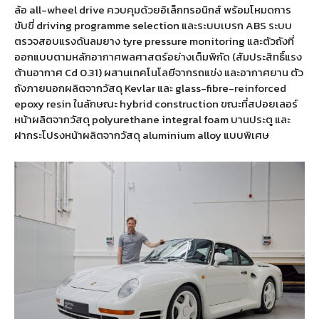
ล้อ all-wheel drive ควบคุมด้วยอิเล็กทรอนิกส์ พร้อมโหมดการ
ขับขี่ driving programme selection และระบบเบรก ABS ระบบ
ตรวจสอบแรงดันลมยาง tyre pressure monitoring และตัวถังที่
ออกแบบตามหลักอากาศพลศาสตร์อย่างเต็มพิกัด (สัมประสิทธิ์แรง
ต้านอากาศ Cd 0.31) ผสานเทคโนโลยีจากรถแข่ง และอากาศยาน ตัว
ถังภายนอกผลิตจากวัสดุ Kevlar และ glass-fibre-reinforced
epoxy resin ในลักษณะ hybrid construction ขณะที่สปอยเลอร์
หน้าผลิตจากวัสดุ polyurethane integral foam บานประตู และ
ฝากระโปรงหน้าผลิตจากวัสดุ aluminium alloy แบบพิเศษ