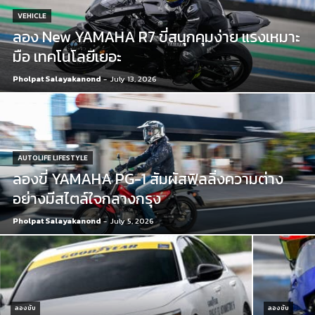
VEHICLE
ลอง New YAMAHA R7 ขี่สนุกคุมง่าย แรงเหมาะ
มือ เทคโนโลยีเยอะ
Pholpat Salayakanond
-
July 13, 2026
AUTOLIFE LIFESTYLE
ลองขี่ YAMAHA PG-1 สัมผัสฟิลลิ่งความต่าง
อย่างมีสไตล์ใจกลางกรุง
Pholpat Salayakanond
-
July 5, 2026
ลองขับ
ลองขับ