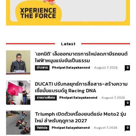
Latest
‘เอกนิติ’ เล็งออกมาตรการใหม่ลดภาษีรถยนต์
ไฟฟ้าหนุนแข่งขันเป็นธรรม
Pholpat Salayakanond
-
August 7, 2026
ข่าวสาร
0
DUCATI ปรับกลยุทธ์การสื่อสาร-สร้างความ
เชื่อมั่นแบรนด์ชู Racing DNA
Pholpat Salayakanond
-
August 7, 2026
รายงานพิเศษ
0
Triumph เปิดตัวเครื่องยนต์แข่ง Moto2 รุ่น
ใหม่ สำหรับฤดูกาล 2027
Pholpat Salayakanond
-
August 7, 2026
Vehicle
0