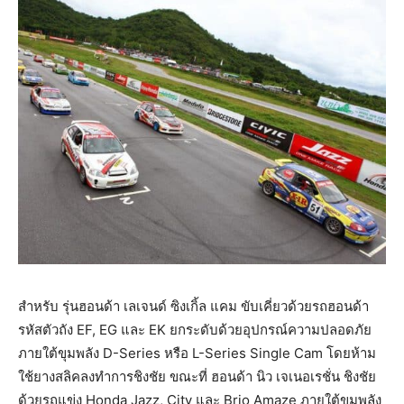
สำหรับ รุ่นฮอนด้า เลเจนด์ ซิงเกิ้ล แคม ขับเคี่ยวด้วยรถฮอนด้า
รหัสตัวถัง EF, EG และ EK ยกระดับด้วยอุปกรณ์ความปลอดภัย
ภายใต้ขุมพลัง D-Series หรือ L-Series Single Cam โดยห้าม
ใช้ยางสลิคลงทำการชิงชัย ขณะที่ ฮอนด้า นิว เจเนอเรชั่น ชิงชัย
ด้วยรถแข่ง Honda Jazz, City และ Brio Amaze ภายใต้ขุมพลัง