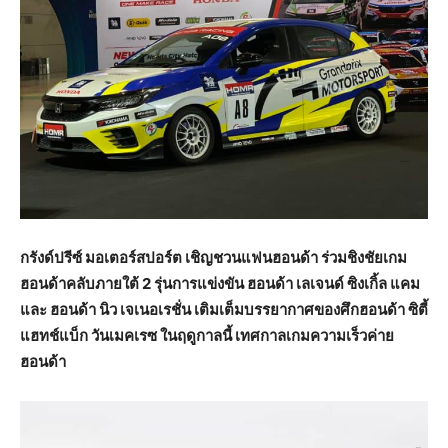
กรังด์ปรีซ์ มอเตอร์สปอร์ต เชิญชวนแฟนฮอนด้า ร่วมชิงชัยเกม
ฮอนด้าคลับภายใต้ 2 รุ่นการแข่งขัน ฮอนด้า เลเจนด์ ซิงเกิ้ล แคม
และ ฮอนด้า นิว เจเนอเรชั่น เติมเต็มบรรยากาศของศึกฮอนด้า ซิตี้
แฮทช์แบ็ก วันเมคเรซ ในฤดูกาลนี้ เทศกาลเกมความเร็วค่าย
ฮอนด้า