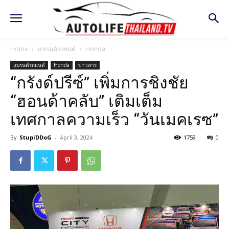
Home
แบรนด์รถยนต์
Honda
แบรนด์รถยนต์
Honda
ข่าวสาร
“กรังด์ปรีซ์” เพิ่มการชิงชัย
“ฮอนด้าคลับ” เติมเต็ม
เทศกาลความเร็ว “วันเมคเรซ”
By
StupiDDoG
-
April 3, 2024
1759
0