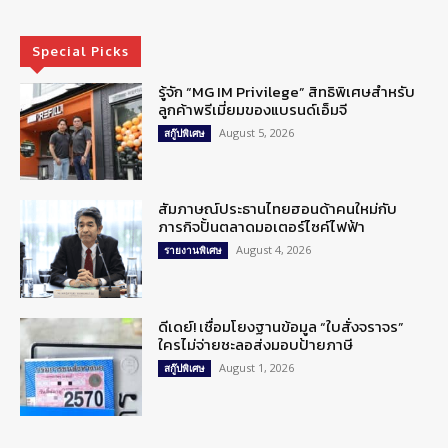
Special Picks
รู้จัก “MG IM Privilege” สิทธิพิเศษสำหรับ
ลูกค้าพรีเมี่ยมของแบรนด์เอ็มจี
August 5, 2026
สกู๊ปพิเศษ
สัมภาษณ์ประธานไทยฮอนด้าคนใหม่กับ
ภารกิจปั้นตลาดมอเตอร์ไซค์ไฟฟ้า
August 4, 2026
รายงานพิเศษ
ดีเดย์! เชื่อมโยงฐานข้อมูล “ใบสั่งจราจร”
ใครไม่จ่ายชะลอส่งมอบป้ายภาษี
August 1, 2026
สกู๊ปพิเศษ