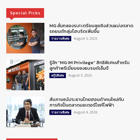
Special Picks
MG ลั่นกลองรบ! เตรียมลุยชิงส่วนแบ่งตลาด
รถยนต์กลุ่มไฮบริดเพิ่มขึ้น
August 5, 2026
รายงานพิเศษ
รู้จัก “MG IM Privilege” สิทธิพิเศษสำหรับ
ลูกค้าพรีเมี่ยมของแบรนด์เอ็มจี
August 5, 2026
สกู๊ปพิเศษ
สัมภาษณ์ประธานไทยฮอนด้าคนใหม่กับ
ภารกิจปั้นตลาดมอเตอร์ไซค์ไฟฟ้า
August 4, 2026
รายงานพิเศษ