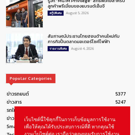
รู้จัก “MG IM Privilege” สิทธิพิเศษสำหรับ
ลูกค้าพรีเมี่ยมของแบรนด์เอ็มจี
August 5, 2026
สกู๊ปพิเศษ
สัมภาษณ์ประธานไทยฮอนด้าคนใหม่กับ
ภารกิจปั้นตลาดมอเตอร์ไซค์ไฟฟ้า
August 4, 2026
รายงานพิเศษ
Popular Categories
ข่าวรถยนต์
5377
ข่าวสาร
5247
รถใหม่
3283
ข่าวประชาสัมพันธ์
2149
เว็บไซต์นี้ใช้คุกกี้ในการเก็บข้อมูลการใช้งาน
Smart Life
554
เพื่อให้คุณได้รับประสบการณ์ที่ดี หากคุณใช้
Technology
541
งานเว็บไซต์ต่อ เราถือว่าคุณยอมรับการใช้งาน