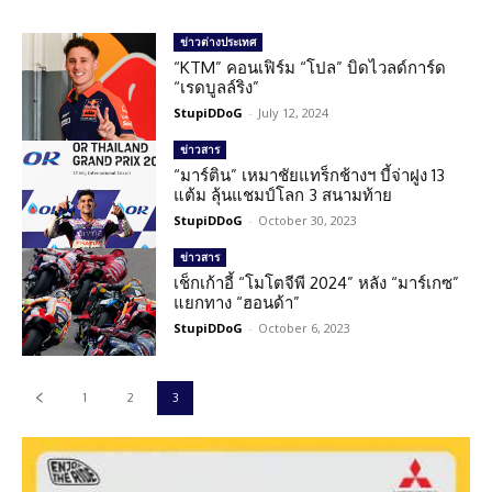
ข่าวต่างประเทศ
“KTM” คอนเฟิร์ม “โปล” บิดไวลด์การ์ด
“เรดบูลล์ริง”
StupiDDoG
-
July 12, 2024
ข่าวสาร
“มาร์ติน” เหมาชัยแทร็กช้างฯ บี้จ่าฝูง 13
แต้ม ลุ้นแชมป์โลก 3 สนามท้าย
StupiDDoG
-
October 30, 2023
ข่าวสาร
เช็กเก้าอี้ “โมโตจีพี 2024” หลัง “มาร์เกซ”
แยกทาง “ฮอนด้า”
StupiDDoG
-
October 6, 2023
1
2
3