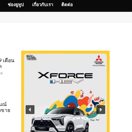
ช่องยูทูป
เกี่ยวกับเรา
ติดต่อ
9 เดือน
ด
24
มณ์
อดขาย