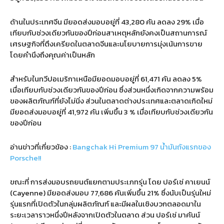
ด้านในประเทศจีน มียอดส่งมอบอยู่ที่
43,280
คัน ลดลง
29%
เมื่อ
เทียบกับช่วงเดียวกันของปีก่อนสาเหตุหลักยังคงเป็นสถานการณ์
เศรษฐกิจที่ตึงเครียดในตลาดจีนและนโยบายการมุ่งเน้นการขาย
โดยคำนึงถึงคุณค่าเป็นหลัก
สำหรับในทวีปอเมริกาเหนือมียอดมอบอยู่ที่
61,471
คัน ลดลง
5%
เมื่อเทียบกับช่วงเดียวกันของปีก่อน ซึ่งส่วนหนึ่งเกิดจากความพร้อม
ของผลิตภัณฑ์ที่ยังไม่นิ่ง ส่วนในตลาดต่างประเทศและตลาดเกิดใหม่
มียอดส่งมอบอยู่ที่
41,972
คัน เพิ่มขึ้น
3 %
เมื่อเทียบกับช่วงเดียวกัน
ของปีก่อน
อ่านข่าวที่เกี่ยวข้อง :
Bangchak Hi Premium 97 น้ำมันถังแรกของ
Porsche!!
ขณะที่ การส่งมอบรถยนต์แยกตามประเภทรุ่น โดย ปอร์เช่ คาเยนน์
(Cayenne)
มียอดส่งมอบ
77,686
คันเพิ่มขึ้น
21%
ซึ่งนับเป็นรุ่นใหม่
รุ่นแรกที่เปิดตัวในกลุ่มผลิตภัณฑ์ และมีผลในเชิงบวกตลอดมาใน
ระยะเวลาราวหนึ่งปีหลังจากเปิดตัวในตลาด ส่วน ปอร์เช่ มาคันน์