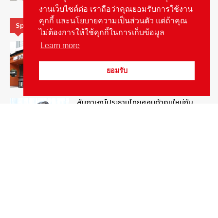
งานเว็บไซต์ต่อ เราถือว่าคุณยอมรับการใช้งาน
คุกกี้ และนโยบายความเป็นส่วนตัว แต่ถ้าคุณ
Special Picks
ไม่ต้องการให้ใช้คุกกี้ในการเก็บข้อมูล
รู้จัก “MG IM Privilege” สิทธิพิเศษสำหรับ
Learn more
ลูกค้าพรีเมี่ยมของแบรนด์เอ็มจี
August 5, 2026
สกู๊ปพิเศษ
ยอมรับ
สัมภาษณ์ประธานไทยฮอนด้าคนใหม่กับ
ภารกิจปั้นตลาดมอเตอร์ไซค์ไฟฟ้า
August 4, 2026
รายงานพิเศษ
ดีเดย์! เชื่อมโยงฐานข้อมูล “ใบสั่งจราจร”
ใครไม่จ่ายชะลอส่งมอบป้ายภาษี
August 1, 2026
สกู๊ปพิเศษ