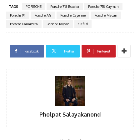
TAGS
PORSCHE
Porsche 718 Boxster
Porsche 718 Cayman
Porsche 911
Porsche AG
Porsche Cayenne
Porsche Macan
Porsche Panamera
Porsche Taycan
ปอร์เช่
Facebook
Twitter
Pinterest
Pholpat Salayakanond