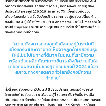
บริหารฝ่ายการขายและการตลาดของปอร์เช่ เอจี
(Porsche AG)
กล่าวว่า ยอดส่งมอบรถยนต์
9
เดือน
(
มกราคม
–
กันยายน
)
ของ
ปอร์เช่ ทั่วโลก อยู่ที่
226,026
คัน ลดลง
7%
เมื่อเทียบกับช่วง
เดียวกันของปีก่อน ซึ่งปัจจัยหลักมาจากการอยู่ในช่วงเปลี่ยนผ่าน
ของโมเดล
4
รุ่นได้แก่ พานาเมร่า
(Panamera),
มาคันน์
(Macan),
ไท
คานน์
(Taycan)
และ
911
จาก
6
รุ่น ที่มีของปอร์เช่ ทำให้ความพร้อม
ของผลิตภัณฑ์มีจำกัดอยู่
“
ความต้องการของลูกค้ายังคงอยู่ในระดับที่
แข็งแกร่ง และความคิดเห็นจากลูกค้าเกี่ยวกับรุ่น
ใหม่เป็นไปในทางที่ดีมาก ในขณะที่เรามีความ
พร้อมด้านผลิตภัณฑ์มากขึ้น เราจึงมีความมั่นใจ
เกี่ยวกับผลงานในช่วงสุดท้ายของปี
2024
แม้ว่า
สภาวะทางการตลาดทั่วโลกยังคงมีความ
ท้าทาย
”
ทั้งนี้ ยอดส่งมอบในทวีปยุโรป
(
ไม่รวมประเทศเยอรมนี
)
ปอร์เช่
(Porsche)
ในช่วงเวลา
9
เดือน อยู่ที่
52,465
คัน เพิ่มขึ้น
1%
เมื่อ
เทียบกับช่วงเดียวกันของปีก่อน ส่วนยอดส่งมอบในประเทศเยอรมนี
อยู่ที่
26,838
คัน เพิ่มขึ้น
8%
เมื่อเทียบกับช่วงเดียวกันของปีก่อน