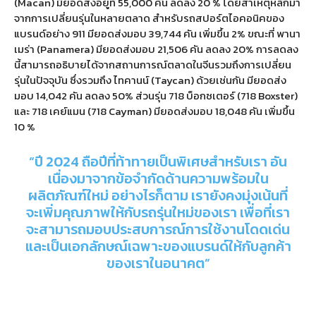
(Macan)
มียอดส่งอยู่ที่
55,000
คัน ลดลง
20 %
โดยสาเหตุหลักมา
จากการเปลี่ยนรุ่นในหลายตลาด สำหรับรถสปอร์ตไอคอนิคของ
แบรนด์อย่าง
911
มียอดส่งมอบ
39,744
คัน เพิ่มขึ้น
2%
ขณะที่ พานา
เมร่า
(Panamera)
มียอดส่งมอบ
21,506
คัน ลดลง
20%
การลดลง
นี้สามารถอธิบายได้จากสถานการณ์ตลาดในจีนรวมถึงการเปลี่ยน
รุ่นในปัจจุบัน ซึ่งรวมถึง ไทคานน์
(Taycan)
ด้วยเช่นกัน มียอดส่ง
มอบ
14,042
คัน ลดลง
50%
ส่วนรุ่น
718
บ็อกซเตอร์
(718 Boxster)
และ
718
เคย์แมน
(718 Cayman)
มียอดส่งมอบ
18,048
คัน เพิ่มขึ้น
10 %
“
ปี
2024
ถือปีที่ท้าทายเป็นพิเศษสำหรับเรา อัน
เนื่องมาจากข้อจำกัดด้านความพร้อมใน
ผลิตภัณฑ์ใหม่ อย่างไรก็ตาม เรายังคงมุ่งเน้นที่
จะเพิ่มคุณภาพให้กับรถรุ่นใหม่ของเรา เพื่อที่เรา
จะสามารถมอบประสบการณ์การใช้งานโดดเด่น
และเป็นเอกลักษณ์เฉพาะของแบรนด์ให้กับลูกค้า
ของเราในอนาคต
”