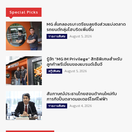
Special Picks
MG ลั่นกลองรบ! เตรียมลุยชิงส่วนแบ่งตลาด
รถยนต์กลุ่มไฮบริดเพิ่มขึ้น
August 5, 2026
รายงานพิเศษ
รู้จัก “MG IM Privilege” สิทธิพิเศษสำหรับ
ลูกค้าพรีเมี่ยมของแบรนด์เอ็มจี
August 5, 2026
สกู๊ปพิเศษ
สัมภาษณ์ประธานไทยฮอนด้าคนใหม่กับ
ภารกิจปั้นตลาดมอเตอร์ไซค์ไฟฟ้า
August 4, 2026
รายงานพิเศษ