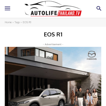
Home
Tags
EOS R1
EOS R1
- Advertisement -