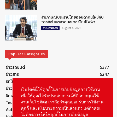
สัมภาษณ์ประธานไทยฮอนด้าคนใหม่กับ
ภารกิจปั้นตลาดมอเตอร์ไซค์ไฟฟ้า
August 4, 2026
รายงานพิเศษ
Popular Categories
ข่าวรถยนต์
5377
ข่าวสาร
5247
รถใหม่
3283
ข่าวประชาสัมพันธ์
2149
เว็บไซต์นี้ใช้คุกกี้ในการเก็บข้อมูลการใช้งาน
Smart Life
554
เพื่อให้คุณได้รับประสบการณ์ที่ดี หากคุณใช้
Technology
541
งานเว็บไซต์ต่อ เราถือว่าคุณยอมรับการใช้งาน
คุกกี้ และนโยบายความเป็นส่วนตัว แต่ถ้าคุณ
Autolife Lifestyle
490
ไม่ต้องการให้ใช้คุกกี้ในการเก็บข้อมูล
Vehicle
389