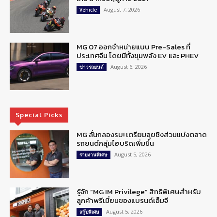
August 7, 2026
Vehicle
MG 07 ออกจำหน่ายแบบ Pre-Sales ที่
ประเทศจีน โดยมีทั้งขุมพลัง EV และ PHEV
August 6, 2026
ข่าวรถยนต์
Special Picks
MG ลั่นกลองรบ! เตรียมลุยชิงส่วนแบ่งตลาด
รถยนต์กลุ่มไฮบริดเพิ่มขึ้น
August 5, 2026
รายงานพิเศษ
รู้จัก “MG IM Privilege” สิทธิพิเศษสำหรับ
ลูกค้าพรีเมี่ยมของแบรนด์เอ็มจี
August 5, 2026
สกู๊ปพิเศษ