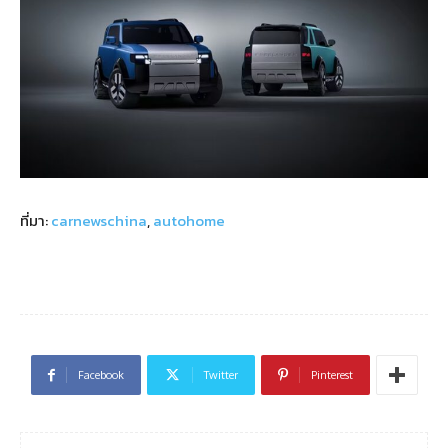
ที่มา:
carnewschina
,
autohome
Facebook
Twitter
Pinterest