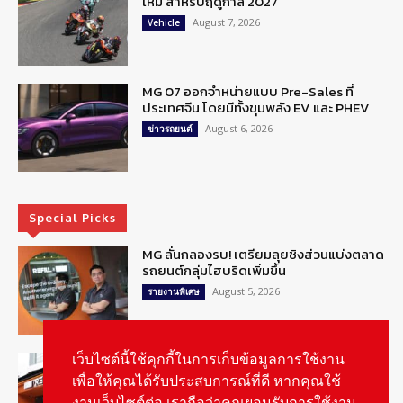
ใหม่ สำหรับฤดูกาล 2027
August 7, 2026
Vehicle
MG 07 ออกจำหน่ายแบบ Pre-Sales ที่
ประเทศจีน โดยมีทั้งขุมพลัง EV และ PHEV
August 6, 2026
ข่าวรถยนต์
Special Picks
MG ลั่นกลองรบ! เตรียมลุยชิงส่วนแบ่งตลาด
รถยนต์กลุ่มไฮบริดเพิ่มขึ้น
August 5, 2026
รายงานพิเศษ
รู้จัก “MG IM Privilege” สิทธิพิเศษสำหรับ
เว็บไซต์นี้ใช้คุกกี้ในการเก็บข้อมูลการใช้งาน
ลูกค้าพรีเมี่ยมของแบรนด์เอ็มจี
เพื่อให้คุณได้รับประสบการณ์ที่ดี หากคุณใช้
August 5, 2026
สกู๊ปพิเศษ
งานเว็บไซต์ต่อ เราถือว่าคุณยอมรับการใช้งาน