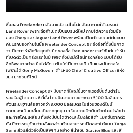
ชื่อของ Freelander กลับมาแล้ว แต่ไม่ได้กลับมาภายใต้แบรนด์
Land Rover เพราะถือกำเนิดเป็นแบรนด์ใหม่ ภายใต้ความร่วมมือ
ของ Chery และ Jaguar Land Rover พร้อมเปิดตัวรถยนต์ต้นแบบ
คันแรกของค่ายในชื่อ Freelander Concept 97 ซึ่งชื่อที่ตั้งนั้นคาด
ว่าเป็นการรำลึกถึง จุดกำเนิดของชื่อ Freelander เวอร์ชั่นต้นตำรับ
ที่เปิดตัวเป็นครั้งแรกในปี 1997 ทั้งยังมีดีไซน์ทรงกล่อง แบบได้รับ
อิทธิพลมาอย่างเห็นได้ชัด แต่ไม่ใช่เป็นการหยิบยืมแรงบันดาลใจ
เพราะได้ Gerry McGovern ตำแหน่ง Chief Creative Officer แห่ง
JLR มาช่วยดีไซน์
Freelander Concept 97 มีขนาดที่ใหญ่ขึ้นจากเวอร์ชั่นต้นตำรับ
รองรับผู้โดยสาร 6 ที่นั่ง โดยมีความยาวมากกว่า 5,100 มิลลิเมตร
ส่วนระยะฐานล้อยาวกว่า 3,000 มิลลิเมตร ในส่วนของดีไซน์
ภายนอกเป็นเหลี่ยมสันจากทุกมุม เสริมความบึกบึนด้วยโคมไฟหน้า
และท้ายโคมเหลี่ยม ทั้งยังมีบันไดข้างและโป่งล้อสีดำ แยกชิ้นจากตัว
ถัง มีการระบุด้วยว่าหลังคาส่วนท้ายสามารถเปิดออกได้แบบ Targa
Semi ส่วนสีตัวถังเป็นสีพิเศษอย่าง สีน้ำเงิน Glacier Blue และ สี