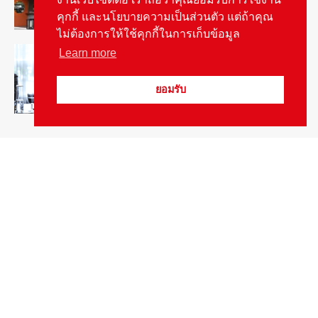
คุกกี้ และนโยบายความเป็นส่วนตัว แต่ถ้าคุณ
ไม่ต้องการให้ใช้คุกกี้ในการเก็บข้อมูล
สัมภาษณ์ประธานไทยฮอนด้าคนใหม่กับ
Learn more
ภารกิจปั้นตลาดมอเตอร์ไซค์ไฟฟ้า
August 4, 2026
รายงานพิเศษ
ยอมรับ
Popular Categories
ข่าวรถยนต์
5377
ข่าวสาร
5247
รถใหม่
3283
ข่าวประชาสัมพันธ์
2149
Smart Life
554
Technology
541
Autolife Lifestyle
490