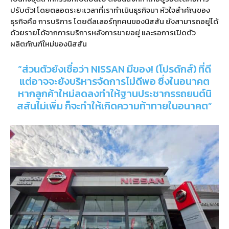
ปรับตัว
!
โดยตลอดระยะเวลาที่เราทำเนินธุรกิจมา หัวใจสำคัญของ
ธุรกิจคือ การบริการ โดยดีลเลอร์ทุกคนของนิสสัน ยังสามารถอยู่ได้
ด้วยรายได้จากการบริการหลังการขายอยู่ และรอการเปิดตัว
ผลิตภัณฑ์ใหม่ของนิสสัน
“
ส่วนตัวยังเชื่อว่า NISSAN มีของ
! (
โปรดักส์
)
ที่ดี
แต่อาจจะยังบริหารจัดการไม่ดีพอ ซึ่งในอนาคต
หากลูกค้าใหม่ลดลงทำให้ฐานประชากรรถยนต์นิ
สสันไม่เพิ่ม ก็จะทำให้เกิดความท้าทายในอนาคต
”