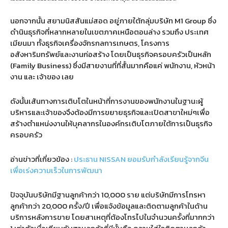
นอกจากนั้น สยามนิสสันแม่สอด อยู่ภายใต้กลุ่มบริษัท
M1 Group
ซึ่ง
ดำนินธุรกิจที่หลากหลายในเขตภาคเหนือตอนล่าง รวมถึง ประเทศ
เมียนมา ทั้งธุรกิจเครื่องจักรกลการเกษตร
,
โครงการ
อสังหาริมทรัพย์และงานก่อสร้าง โดยเป็นธุรกิจครอบครัวเป็นหลัก
(Family Business)
ซึ่งมีสายงานที่ที่สั้นมากคือแค่ พนักงาน
,
หัวหน้า
งาน และ เจ้าของ เลย
ดังนั้นเส้นทางการเติบโตในหน้าที่การงานของพนักงานในฐานะผู้
บริหารและเจ้าของจึงต้องมีการขยายธุรกิจและเปิดสาขาใหม่ๆเพื่อ
สร้างตำแหน่งงานให้บุคลากรในองค์กรเติบโตภายใต้การเป็นธุรกิจ
ครอบครัว
อ่านข่าวที่เกี่ยวข้อง :
ประธาน NISSAN ยอมรับกำลังเรียนรู้จากจีน
เพื่อเร่งความเร็วในการพัฒนา
ปัจจุบันบริษัทมีฐานลูกค้ากว่า
10,000
ราย แต่บริษัทมีการโทรหา
ลูกค้ากว่า
20,000
ครั้ง
/
ปี เพื่อแจ้งข้อมูลและติดตามลูกค้าในด้าน
บริการหลังการขาย โดยสาเหตุที่ต้องโทรไปในจำนวนครั้งที่มากกว่า