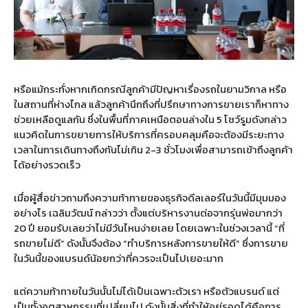
หรือแม้กระทั่งหากเกิดกรณีลูกค้ามีปัญหาเรื่องรถในยามวิกาล หรือ
ในสถานที่ห่างไกล แล้วลูกค้านึกถึงที่ปรึกษาทางการขายเราก็หาทาง
ช่วยเหลือดูแลกัน ซึ่งในพื้นที่ภาคเหนือตอนล่างใน
5
โชว์รูมดังกล่าว
แนวคิดในการขยายการให้บริการที่ครอบคลุมคือจะต้องมีระยะทาง
เวลาในการเดินทางถึงกันไม่เกิน
2-3
ชั่วโมงเพื่อสามารถเข้าถึงลูกค้า
ได้อย่างรวดเร็ว
เมื่อผู้สื่อข่าวถามถึงความท้าทายของธุรกิจดีลเลอร์ในวันนี้มีมุมมอง
อย่างไร เฉลิมวัฒน์ กล่าวว่า ตั้งแต่บริหารงานต่อจากรุ่นพ่อมากว่า
20
ปี ยอมรับเลยว่าไม่มีวันไหนง่ายเลย โดยเฉพาะในช่วงเวลานี้
“
ที่
รถขายไม่ดี
”
ดังนั้นจึงต้อง
“
ทำบริการหลังการขายให้ดี
”
ซึ่งการขาย
ในวันนี้ของแบรนด์น้อยกว่าที่ควรจะเป็นไปเยอะมาก
แต่ความท้าทายในวันนั้นไม่ได้เป็นเฉพาะตัวเรา หรือตัวแบรนด์ แต่
เป็นทั้งอุตสาหกรรมที่เปลี่ยนไป ดังนั้นสิ่งที่ทำให้อยู่รอดได้คือการ