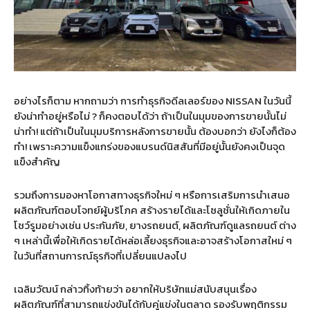
อย่างไรก็ตาม หากถามว่า การทำธุรกิจดีลเลอร์ของ NISSAN ในวันนี้
ยังน่าทำอยู่หรือไม่
?
ก็คงตอบได้ว่า ถ้าเป็นในมุมของการขายนั้นไม่
น่าทำ
!
แต่ถ้าเป็นในมุมบริการหลังการขายนั้น ต้องบอกว่า ยังไงก็ต้อง
ทำ
!
เพราะความแข็งแกร่งของแบรนด์นิสสันที่มีอยู่นั้นยังคงเป็นจุด
แข็งสำคัญ
รวมถึงการมองหาโอกาสทางธุรกิจใหม่ ๆ หรือการเสริมการนำเสนอ
ผลิตภัณฑ์ตอบโจทย์ผู้บริโภค สร้างรายได้และโซลูชั่นให้เกิดภายใน
โชว์รูมอย่างเช่น ประกันภัย
,
ยางรถยนต์
,
ผลิตภัณฑ์ดูแลรถยนต์ ต่าง
ๆ เหล่านี้เพื่อให้เกิดรายได้หล่อเลี้ยงธุรกิจและอาจสร้างโอกาสใหม่ ๆ
ในวันที่สถานการณ์ธุรกิจที่เปลี่ยนแปลงไป
เฉลิมวัฒน์ กล่าวทิ้งท้ายว่า อยากให้บริษัทแม่สนับสนุนเรื่อง
ผลิตภัณฑ์ที่สามารถแข่งขันได้กับคู่แข่งในตลาด รองรับพฤติกรรม