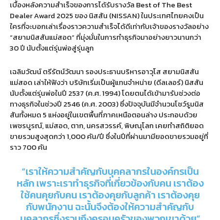
เบื้องหลังความสำเร็จของการได้รับรางวัล
Best of The Best
Dealer Award 2025
ของ นิสสัน
(NISSAN)
ในประเทศไทยคงเป็น
ใครที่จะบอกเล่าเรื่องราวความสำเร็จได้ดีเท่ากับเจ้าของรางวัลอย่าง
“
สยามนิสสันแม่สอด
”
ที่มุ่งมั่นในการทำธุรกิจมาอย่างยาวนานกว่า
30
ปี นับตั้งแต่รุ่นพ่อสู่รุ่นลูก
เฉลิมวัฒน์ ตรีรัตน์วัฒนา รองประธานบริหารอาวุโส สยามนิสสัน
แม่สอด เล่าให้ฟังว่า บริษัทเริ่มเป็นผู้แทนจำหน่าย
(
ดีลเลอร์
)
นิสสัน
นับตั้งแต่รุ่นพ่อในปี
2537 (
ค
.
ศ
. 1994)
โดยตนได้เข้ามารับช่วงต่อ
ทางธุรกิจในช่วงปี
2546 (
ค
.
ศ
. 2003)
ซึ่งปัจจุบันมีจำนวนโชว์รูมนิส
สันทั้งหมด
5
แห่งอยู่ในเขตพื้นที่ภาคเหนือตอนล่าง ประกอบด้วย
เพชรบูรณ์
,
แม่สอด
,
ตาก
,
นครสวรรค์
,
พิษณุโลก เคยทำสถิติยอด
ขายรวมสูงสุดกว่า
1,000
คัน
/
ปี ซึ่งในปีที่ผ่านมามียอดขายรวมอยู่ที่
ราว
700
คัน
“
เราให้ความสำคัญกับบุคคลากรในองค์กรเป็น
หลัก เพราะเราทำธุรกิจที่เกี่ยวข้องกับคน เราต้อง
ใช้คนคุยกับคน เราต้องคุยกับลูกค้า เราต้องคุย
กับพนักงาน ฉะนั้นจึงต้องให้ความสำคัญกับ
บุคลากรซึ่งรวมถึงครอบครัวของพวกเขาด้วย
”