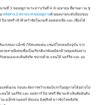
มที่ 3 ของฤดูกาล ระหว่างวันที่ 4-6 เมษายน ที่ผ่านมา ณ ซู
่น
หลังผ่าน 2 สนามแรกของฤดูกาล
ด้วยผลงานระดับท็อปของ
ิอาสทรี เข้าคิวคว้าชัยในเกมที่ ออสเตรเลีย และ เซี่ยงไฮ้
ร์มเก่งของ แม็กซ์ เวิร์สแทพเพ่น แชมป์โลกคนปัจจุบัน จาก
งลวดลายพิเศษเพื่อเป็นเกียรติแก่พันธมิตรด้านขุมพลังอย่าง
กับตนเองและต้นสังกัด ขนาบด้วย แลนโด้ นอร์ริส และ ออ
ั้งแต่ต้นเกม ก่อนจะจัดการคว้าแชมป์แรกในฤดูกาลได้อย่างไม่
 แลนโด้ นอร์ริส และ ออสการ์ ปิอาสทรี ที่ตามเข้าเส้นชัยอันดับ
วน อเล็กซานเดอร์ อัลบอน อังศุสิงห์​ ดาวขับไทยสังกัด