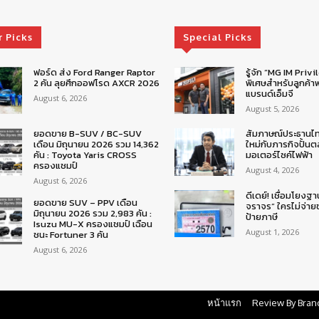
r Picks
Special Picks
ฟอร์ด ส่ง Ford Ranger Raptor
รู้จัก “MG IM Privi
2 คัน ลุยศึกออฟโรด AXCR 2026
พิเศษสำหรับลูกค้าพ
แบรนด์เอ็มจี
August 6, 2026
August 5, 2026
ยอดขาย B-SUV / BC-SUV
สัมภาษณ์ประธานไ
เดือน มิถุนายน 2026 รวม 14,362
ใหม่กับภารกิจปั้น
คัน : Toyota Yaris CROSS
มอเตอร์ไซค์ไฟฟ้า
ครองแชมป์
August 4, 2026
August 6, 2026
ดีเดย์! เชื่อมโยงฐา
ยอดขาย SUV – PPV เดือน
จราจร” ใครไม่จ่า
มิถุนายน 2026 รวม 2,983 คัน :
ป้ายภาษี
Isuzu MU-X ครองแชมป์ เฉือน
August 1, 2026
ชนะ Fortuner 3 คัน
August 6, 2026
หน้าแรก
Review By Bran