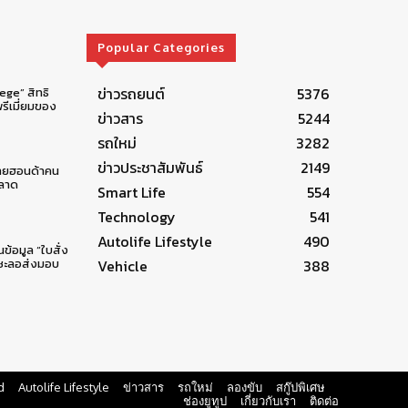
Popular Categories
ข่าวรถยนต์
5376
lege” สิทธิ
รีเมี่ยมของ
ข่าวสาร
5244
รถใหม่
3282
ข่าวประชาสัมพันธ์
2149
ทยฮอนด้าคน
ตลาด
Smart Life
554
Technology
541
Autolife Lifestyle
490
นข้อมูล “ใบสั่ง
Vehicle
388
ยชะลอส่งมอบ
d
Autolife Lifestyle
ข่าวสาร
รถใหม่
ลองขับ
สกู๊ปพิเศษ
ช่องยูทูป
เกี่ยวกับเรา
ติดต่อ