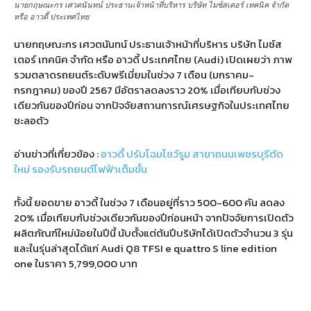
นายกฤษณะกร เศวตนันทน์ ประธานเจ้าหน้าที่บริหาร บริษัท ไมซ์สเตอร์ เทคนิค จำกัด
หรือ อาวดี้ ประเทศไทย
นายกฤษณะกร เศวตนันทน์ ประธานเจ้าหน้าที่บริหาร บริษัท ไมซ์ส
เตอร์ เทคนิค จำกัด หรือ อาวดี้ ประเทศไทย (Audi) เปิดเผยว่า ภาพ
รวมตลาดรถยนต์ระดับพรีเมี่ยมในช่วง 7 เดือน (มกราคม-
กรกฎาคม) ของปี 2567 มีอัตราลดลงราว 20% เมื่อเทียบกับช่วง
เดียวกันของปีก่อน จากปัจจัยสถานการณ์เศรษฐกิจในประเทศไทย
ชะลอตัว
อ่านข่าวที่เกี่ยวข้อง :
อาวดี้ ปรับโฉมโชว์รูม สาขาถนนเพชรบุรีตัด
ใหม่ รองรับรถยนต์ไฟฟ้าเต็มขั้น
ทั้งนี้ ยอดขาย อาวดี้ ในช่วง 7 เดือนอยู่ที่ราว 500-600 คัน ลดลง
20% เมื่อเทียบกับช่วงเดียวกันของปีก่อนหน้า จากปัจจัยการเปิดตัว
ผลิตภัณฑ์ใหม่น้อยในปีนี้ นับตั้งแต่ต้นปีบริษัทได้เปิดตัวจำนวน 3 รุ่น
และในรุ่นล่าสุดได้แก่ Audi Q8 TFSI e quattro S line edition
one ในราคา 5,799,000 บาท