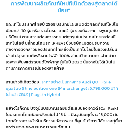
การพัฒนาผลิตภัณฑ์ใหม่ทีเปิดตัวลงสู่ตลาดได้
น้อย”
ขณะที่ ในประเทศไทยปี 2568 บริษัทมีแผนเปิดตัวผลิตภัณฑ์ใหม่ไม่
น้อยกว่า 10 รุ่น หรือ ราวไตรมาสละ 2 รุ่น รวมถึงจากการพูดคุยกับ
บริษัทแม่ ตามความต้องการรถยนต์ทุกรุ่นในประเทศไทยจะต้องมี
เทคโนโลยี ปลั๊กอินไฮบริด (PHEV) ซึ่งบริษัทแม่ตอบรับความ
ต้องการดังกล่าวของประเทศไทย ซึ่งเป็นเทคโนโลยีในช่วงเปลี่ยน
ผ่านไปสู่รถยนต์พลังงานไฟฟ้า 100% ส่วนเป้าหมายการจำหน่าย
เฉพาะเพียงแต่รถยนต์ไฟฟ้าทุกรุ่นในปี 2030 นั้นอาจไม่ได้เป็นไป
ตามการคาดการณ์ของหลายฝ่าย
อ่านข่าวที่เกี่ยวข้อง :
ราคาอย่างเป็นทางการ Audi Q8 TFSI e
quattro S line edition one (Minorchange) : 5,799,000 บาท
(นำเข้า CBU) | Plug-in Hybrid
อย่างไรก็ตาม ปัจจุบันปริมาณรถยนต์สะสมของ อาวดี้ (Car Park)
ในประเทศไทยย้อนหลังกลับไป 15 ปี – ปัจจุบันอยู่ที่ราว 15,000 คัน
โดยอัตราการเข้ารับบริการหลังการขายที่ศูนย์บริการมีอัตราอยู่ที่มา
กกว่า 80% ของปริมาณรถยนต์สะสม