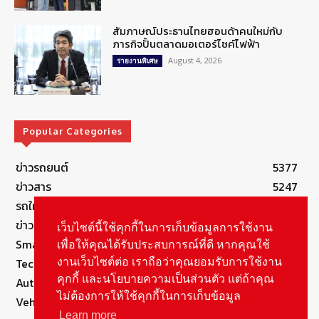
สัมภาษณ์ประธานไทยฮอนด้าคนใหม่กับ
ภารกิจปั้นตลาดมอเตอร์ไซค์ไฟฟ้า
August 4, 2026
รายงานพิเศษ
Popular Categories
ข่าวรถยนต์
5377
ข่าวสาร
5247
รถใหม่
3283
ข่าวประชาสัมพันธ์
2149
เว็บไซต์นี้ใช้คุกกี้ในการเก็บข้อมูลการใช้งาน
Smart Life
554
เพื่อให้คุณได้รับประสบการณ์ที่ดี หากคุณใช้
Technology
541
งานเว็บไซต์ต่อ เราถือว่าคุณยอมรับการใช้งาน
คุกกี้ และนโยบายความเป็นส่วนตัว แต่ถ้าคุณ
Autolife Lifestyle
490
ไม่ต้องการให้ใช้คุกกี้ในการเก็บข้อมูล
Vehicle
389
Learn more