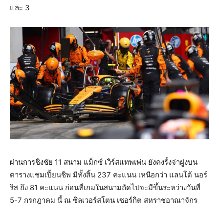
และ 3
ผ่านการชิงชัย 11 สนาม แม็กซ์ เวิร์สแทพเพ่น ยังคงรั้งจ่าฝูงบน
ตารางแชมเปี้ยนชิพ มีทั้งสิ้น 237 คะแนน เหนือกว่า แลนโด้ นอร์
ริส ถึง 81 คะแนน ก่อนที่เกมในสนามถัดไปจะมีขึ้นระหว่างวันที่
5-7 กรกฎาคม นี้ ณ ซิลเวอร์สโตน เซอร์กิต สหราชอาณาจักร