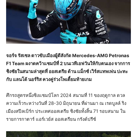
จอร์จ รัสเซล ดาวขับเมืองผู้ดีสังกัด Mercedes-AMG Petronas
F1 Team ผงาดคว้าแชมป์ที่ 2 บนเวทีเอฟวันให้กับตนเอง จากการ
ชิงชัยในสนามล่าสุดที่ ออสเตรีย ด้าน แม็กซ์ เวิร์สแทพเพ่น ปะทะ
กับ แลนโด้ นอร์ริส ควงคู่ร่วงโพเดี้ยมท้ายเกม
ศึกรถสูตรหนึ่งชิงแชมป์โลก 2024 สนามที่ 11 ของฤดูกาล ดวล
ความเร็วระหว่างวันที่ 28-30 มิถุนายน ที่ผ่านมา ณ เรดบูลล์ ริง
เมืองสปีลเบิร์ก ประเทศออสเตรีย ชิงชัยทั้งสิ้น 71 รอบสนาม ใน
รายการกาตาร์ แอร์เวย์ส ออสเตรียน กรังด์ปรีซ์