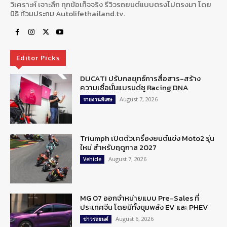
วิเคราะห์ เจาะลึก ทุกข้อเท็จจริง รีวิวรถยนต์แบบตรงไปตรงมา โดย
นิธิ ท้วมประถม Autolifethailand.tv.
Editor Picks
DUCATI ปรับกลยุทธ์การสื่อสาร-สร้าง
ความเชื่อมั่นแบรนด์ชู Racing DNA
August 7, 2026
รายงานพิเศษ
Triumph เปิดตัวเครื่องยนต์แข่ง Moto2 รุ่น
ใหม่ สำหรับฤดูกาล 2027
August 7, 2026
Vehicle
MG 07 ออกจำหน่ายแบบ Pre-Sales ที่
ประเทศจีน โดยมีทั้งขุมพลัง EV และ PHEV
August 6, 2026
ข่าวรถยนต์