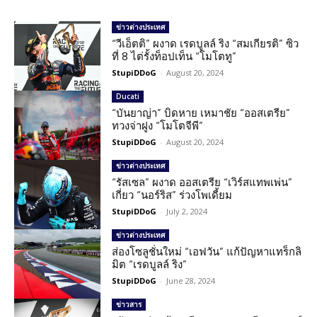
ข่าวต่างประเทศ
“วีเอ็ตติ” ผงาด เรดบูลล์ ริง “สมเกียรติ” ซิว
ที่ 8 ไต่รั้งท็อปเท็น “โมโตทู”
StupiDDoG
-
August 20, 2024
Ducati
“บันยาญ่า” บิดหาย เหมาชัย “ออสเตรีย”
ทวงจ่าฝูง “โมโตจีพี”
StupiDDoG
-
August 20, 2024
ข่าวต่างประเทศ
“รัสเซล” ผงาด ออสเตรีย “เวิร์สแทพเพ่น”
เกี่ยว “นอร์ริส” ร่วงโพเดี้ยม
StupiDDoG
-
July 2, 2024
ข่าวต่างประเทศ
ส่องโซลูชั่นใหม่ “เอฟวัน” แก้ปัญหาแทร็กลิ
มิต “เรดบูลล์ ริง”
StupiDDoG
-
June 28, 2024
ข่าวสาร