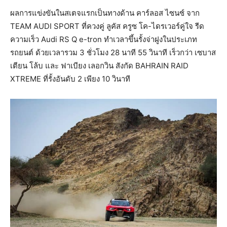
ผลการแข่งขันในสเตจแรกเป็นทางด้าน คาร์ลอส ไซนซ์ จาก
TEAM AUDI SPORT ที่ควงคู่ ลูคัส ครูซ โค-ไดรเวอร์คู่ใจ รีด
ความเร็ว Audi RS Q e-tron ทำเวลาขึ้นรั้งจ่าฝูงในประเภท
รถยนต์ ด้วยเวลารวม 3 ชั่วโมง 28 นาที 55 วินาที เร็วกว่า เซบาส
เตียน โล้บ และ ฟาเบียง เลอกวิน สังกัด BAHRAIN RAID
XTREME ที่รั้งอันดับ 2 เพียง 10 วินาที