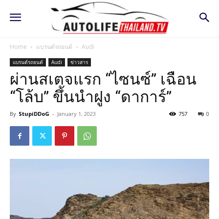
Home
แบรนด์รถยนต์
Audi
แบรนด์รถยนต์
Audi
ข่าวสาร
ผ่านสเตจแรก “ไซนซ์” เฉือน
“โล้บ” ขึ้นนำฝูง “ดาการ์”
By
StupiDDoG
-
January 1, 2023
757
0