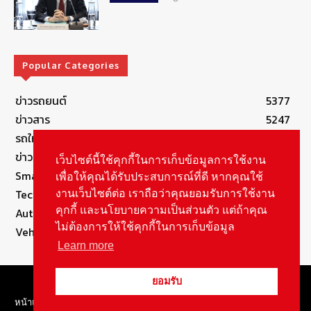
Popular Categories
ข่าวรถยนต์
5377
ข่าวสาร
5247
รถใหม่
3283
ข่าวประชาสัมพันธ์
2149
เว็บไซต์นี้ใช้คุกกี้ในการเก็บข้อมูลการใช้งาน
Smart Life
554
เพื่อให้คุณได้รับประสบการณ์ที่ดี หากคุณใช้
Technology
541
งานเว็บไซต์ต่อ เราถือว่าคุณยอมรับการใช้งาน
คุกกี้ และนโยบายความเป็นส่วนตัว แต่ถ้าคุณ
Autolife Lifestyle
490
ไม่ต้องการให้ใช้คุกกี้ในการเก็บข้อมูล
Vehicle
389
Learn more
© Copyright 2021, All Rights Reserved Autolifethailand
ยอมรับ
หน้าแรก
Review By Brand
Autolife Lifestyle
ข่าวสาร
รถใหม่