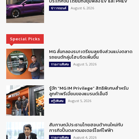
ประเทศจีน โดยมีทั้งขุมพลัง EV และ PHEV
August 6, 2026
ข่าวรถยนต์
Special Picks
MG ลั่นกลองรบ! เตรียมลุยชิงส่วนแบ่งตลาด
รถยนต์กลุ่มไฮบริดเพิ่มขึ้น
August 5, 2026
รายงานพิเศษ
รู้จัก “MG IM Privilege” สิทธิพิเศษสำหรับ
ลูกค้าพรีเมี่ยมของแบรนด์เอ็มจี
August 5, 2026
สกู๊ปพิเศษ
สัมภาษณ์ประธานไทยฮอนด้าคนใหม่กับ
ภารกิจปั้นตลาดมอเตอร์ไซค์ไฟฟ้า
August 4, 2026
รายงานพิเศษ