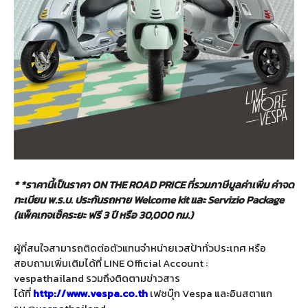
* *ราคานี้เป็นราคา
ON THE ROAD PRICE ที่รวมภาษีมูลค่าเพิ่ม ค่าจด
ทะเบียน พ.ร.บ. ประกันรถหาย Welcome kit และ Servizio Package
(แพ็คเกจเช็คระยะ ฟรี 3 ปี หรือ 30,000 กม.)
ผู้ที่สนใจสามารถติดต่อตัวแทนจำหน่ายเวสป้าทั่วประเทศ หรือ
สอบถามเพิ่มเติมได้ที่ LINE Official Account :
vespathailand รวมถึงติดตามข่าวสาร
ได้ที่
http://www.vespa.co.th
เฟซบุ๊ก Vespa และอินสตาแก