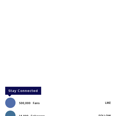
Stay Connected
LIKE
500,000
Fans
FOLLOW
14,000
Followers