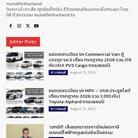
Autolifethailand
วิเคราะห์ เจาะลึก ทุกข้อเท็จจริง รีวิวรถยนต์แบบตรงไปตรงมา โดย
นิธิ ท้วมประถม Autolifethailand.tv.
Editor Picks
ยอดจดทะเบียน รถ Commercial Van ตู้
บรรทุก รย.3 เดือน กรกฎาคม 2026 รวม 219
คัน | KIA PV5 Cargo ครองแชมป์
August 10, 2026
ข่าวรถยนต์
ยอดจดทะเบียน รถ MPV – VAN ประตูสไลด์
เดือน กรกฎาคม 2026 รวม 2,010 คัน |
Toyota Alphard ครองแชมป์
August 10, 2026
ข่าวรถยนต์
‘เอกนิติ’ เล็งออกมาตรการใหม่ลดภาษี
รถยนต์ไฟฟ้าหนุนแข่งขันเป็นธรรม