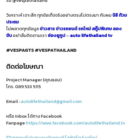
รม @vespathailand
วิเคราะห์ เจาะลึก ทุกข้อเท็จจริงอย่างตรงไปตรงมา กับผม
นิธิ ท้วม
ประถม
ไม่พลาดทุกข้อมูล
ข่าวสาร
ข่าวรถยนต์
รถใหม่
สกู๊ปพิเศษ
ลอง
ขับ
อย่าลืมติดตามเรา
ช่องยูทูป
–
auto lifethailand tv
#VESPAGTS
#VESPATHAILAND
ติดต่อโฆษณา
Project Manager (คุณแอม)
โทร.
089 533 5115
Email :
autolifethailand@gmail.com
หรือ Inbox ได้ทาง Facebook
Fanpage
https://www.facebook.com/autolifethailand.tv
รีวิวรถยนต์
ข่าวแบรนด์รถยนต์
ไลฟ์สไตล์
รถใหม่