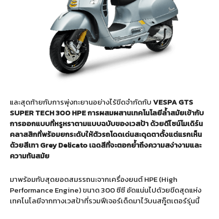
และสุดท้ายกับการพุ่งทะยานอย่างไร้ขีดจำกัดกับ
VESPA GTS
SUPER TECH 300 HPE การผสมผสานเทคโนโลยีล้ำสมัยเข้ากับ
การออกแบบที่หรูหราตามแบบฉบับของเวสป้า ด้วยดีไซน์โมเดิร์น
คลาสสิกที่พร้อมยกระดับให้ตัวรถโดดเด่นสะดุดตาตั้งแต่แรกเห็น
ด้วยสีเทา Grey Delicato เฉดสีที่จะตอกย้ำถึงความสง่างามและ
ความทันสมัย
มาพร้อมกับสุดยอดสมรรถนะจากเครื่องยนต์ HPE (High
Performance Engine) ขนาด 300 ซีซี อัดแน่นไปด้วยขีดสุดแห่ง
เทคโนโลยีจากทางเวสป้าที่รวมฟีเจอร์เด็ดมาไว้บนสกู๊ตเตอร์รุ่นนี้