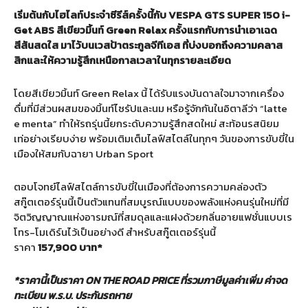
เริ่มต้นกับไฮไลท์ประจำซีรีส์ครั้งนี้กับ
VESPA GTS SUPER 150 i-
Get ABS สีเขียวมิ้นท์ Green Relax ครั้งแรกกับการนำเอาเฉด
สีสันสดใส มาไว้บนเวสป้าตระกูลจีทีเอส ที่บ่งบอกถึงความคลาส
สิกและให้ความรู้สึกเหนือกาลเวลาในทุกรายละเอียด
โดยสีเขียวมิ้นท์ Green Relax
นี้ ได้รับแรงบันดาลใจมาจากเครื่อง
ดื่มที่มีส่วนผสมของมิ้นท์ไซรัปและนม หรือรู้จักกันในอิตาลีว่า “latte
e menta” ทำให้รถรุ่นนี้ยกระดับความรู้สึกสดใหม่ สะท้อนรสนิยม
เท่อย่างเรียบง่าย พร้อมเติมเต็มไลฟ์สไตล์ในทุกๆ วันของการขับขี่ใน
เมืองให้สมกับฉายา Urban Sport
ตอบโจทย์ไลฟ์สไตล์การขับขี่ในเมืองที่ต้องการความคล่องตัว
สกู๊ตเตอร์รุ่นนี้เป็นตัวแทนที่สมบูรณ์แบบของพลังแห่งคนรุ่นใหม่ที่มี
จิตวิญญาณแห่งอารมณ์ที่สมดุลและแฝงด้วยกลิ่นอายแฟชั่นแบบเร
โทร-โมเดิร์นไว้เป็นอย่างดี สำหรับสกู๊ตเตอร์รุ่นนี้
ราคา
157,900 บาท*
*ราคานี้เป็นราคา
ON THE ROAD PRICE ที่รวมภาษีมูลค่าเพิ่ม ค่าจด
ทะเบียน พ.ร.บ. ประกันรถหาย