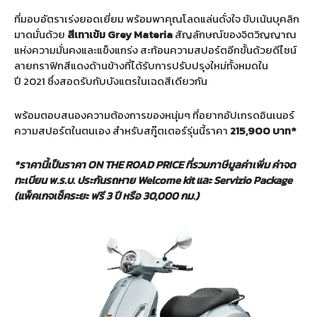
ที่มอบอัตราเร่งยอดเยี่ยม พร้อมพาคุณโลดแล่นดั่งใจ ขับเน้นบุคลิก
มาดมั่นด้วย
สีเทาเข้ม
Grey Materia
สัญลักษณ์ของจิตวิญญาณ
แห่งความมั่นคงและแข็งแกร่ง สะท้อนความสปอร์ตอีกขั้นด้วยดีไซน์
ลายกราฟิกสีแดงด้านข้างที่ได้รับการปรับปรุงใหม่ทั้งหมดใน
ปี 2021 ซึ่งสอดรับกับบังแตรในเฉดสีเดียวกัน
พร้อมตอบสนองความต้องการของหนุ่มๆ ที่อยากอัปเกรดอินเนอร์
ความสปอร์ตในตนเอง สำหรับสกู๊ตเตอร์รุ่นนี้ราคา
215,900 บาท*
*ราคานี้เป็นราคา
ON THE ROAD PRICE ที่รวมภาษีมูลค่าเพิ่ม ค่าจด
ทะเบียน พ.ร.บ. ประกันรถหาย Welcome kit และ Servizio Package
(แพ็คเกจเช็คระยะ ฟรี 3 ปี หรือ 30,000 กม.)