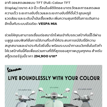
อาทิ จอแสดงผลแบบ TFT (Full-Colour TFT
Display) ขนาด 4.3 นิ้ว เรือนไมล์ดิจิตอล มาตรวัดและการแสดงผล
ความเร็ว ระยะทางขับขี่รวมและระยะทางขับขี่ที่ตั้งไว้ อุณหภูมิ
แวดล้อม และระดับน้ำมันเชื้อเพลิง เพิ่มความสุนทรีย์ในการเดินทาง
อีกขั้นกับระบบอัจฉริยะ
VESPA MIA
ช่วยให้คุณสามารถเชื่อมต่อสมาร์ทโฟนเข้ากับรถเวสป้าคันนี้ได้ผ่าน
บลูทูธ มอบฟังก์ชั่นการใช้งานที่จะทำให้ประสบการณ์ขับขี่มีความ
สนุกสนานและน่าประทับใจยิ่งขึ้น พร้อมระบบนำทางเนวิเกชั่นในตัวทำ
ให้เวสป้าคันนี้คือเพื่อนร่วมทางที่ดีที่สุดของสุภาพบุรุษทุกคน สำหรับ
สกู๊ตเตอร์รุ่นนี้ราคา
234,900 บาท*