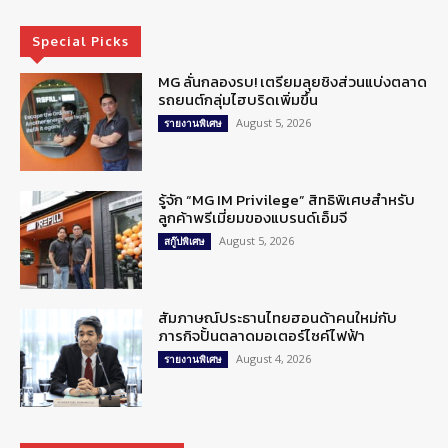
Special Picks
MG ลั่นกลองรบ! เตรียมลุยชิงส่วนแบ่งตลาด
รถยนต์กลุ่มไฮบริดเพิ่มขึ้น
August 5, 2026
รายงานพิเศษ
รู้จัก “MG IM Privilege” สิทธิพิเศษสำหรับ
ลูกค้าพรีเมี่ยมของแบรนด์เอ็มจี
August 5, 2026
สกู๊ปพิเศษ
สัมภาษณ์ประธานไทยฮอนด้าคนใหม่กับ
ภารกิจปั้นตลาดมอเตอร์ไซค์ไฟฟ้า
August 4, 2026
รายงานพิเศษ