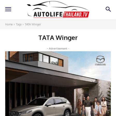
Home
Tags
TATA Winger
TATA Winger
- Advertisement -