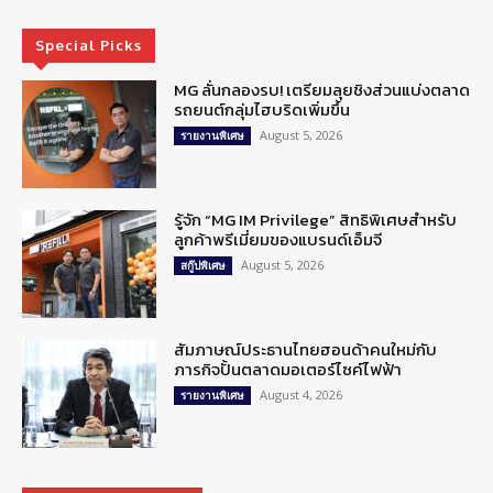
Special Picks
MG ลั่นกลองรบ! เตรียมลุยชิงส่วนแบ่งตลาด
รถยนต์กลุ่มไฮบริดเพิ่มขึ้น
August 5, 2026
รายงานพิเศษ
รู้จัก “MG IM Privilege” สิทธิพิเศษสำหรับ
ลูกค้าพรีเมี่ยมของแบรนด์เอ็มจี
August 5, 2026
สกู๊ปพิเศษ
สัมภาษณ์ประธานไทยฮอนด้าคนใหม่กับ
ภารกิจปั้นตลาดมอเตอร์ไซค์ไฟฟ้า
August 4, 2026
รายงานพิเศษ