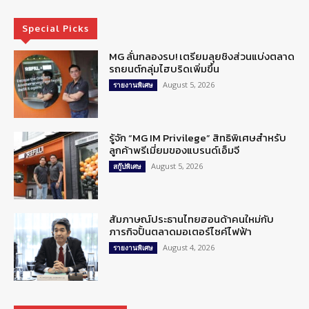
Special Picks
MG ลั่นกลองรบ! เตรียมลุยชิงส่วนแบ่งตลาด
รถยนต์กลุ่มไฮบริดเพิ่มขึ้น
August 5, 2026
รายงานพิเศษ
รู้จัก “MG IM Privilege” สิทธิพิเศษสำหรับ
ลูกค้าพรีเมี่ยมของแบรนด์เอ็มจี
August 5, 2026
สกู๊ปพิเศษ
สัมภาษณ์ประธานไทยฮอนด้าคนใหม่กับ
ภารกิจปั้นตลาดมอเตอร์ไซค์ไฟฟ้า
August 4, 2026
รายงานพิเศษ