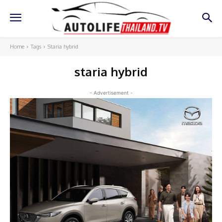
Home
Tags
Staria hybrid
staria hybrid
- Advertisement -