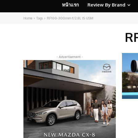
หน้าแรก
Review By Brand
Home
Tags
RF100-300mm f/2.8L IS USM
RF
- Advertisement -