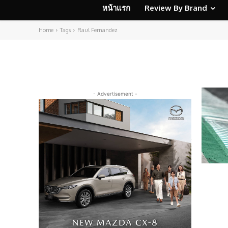
หน้าแรก
Review By Brand
Home
Tags
Raul Fernandez
- Advertisement -