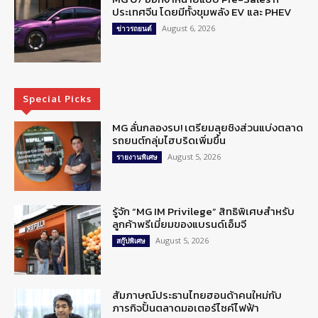
ประเทศจีน โดยมีทั้งขุมพลัง EV และ PHEV
August 6, 2026
ข่าวรถยนต์
Special Picks
MG ลั่นกลองรบ! เตรียมลุยชิงส่วนแบ่งตลาด
รถยนต์กลุ่มไฮบริดเพิ่มขึ้น
August 5, 2026
รายงานพิเศษ
รู้จัก “MG IM Privilege” สิทธิพิเศษสำหรับ
ลูกค้าพรีเมี่ยมของแบรนด์เอ็มจี
August 5, 2026
สกู๊ปพิเศษ
สัมภาษณ์ประธานไทยฮอนด้าคนใหม่กับ
ภารกิจปั้นตลาดมอเตอร์ไซค์ไฟฟ้า