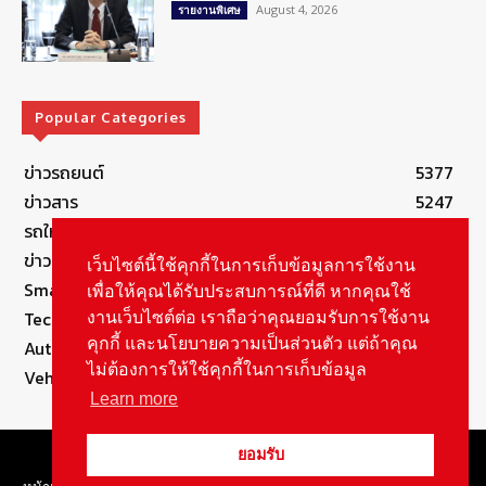
August 4, 2026
รายงานพิเศษ
Popular Categories
ข่าวรถยนต์
5377
ข่าวสาร
5247
รถใหม่
3283
ข่าวประชาสัมพันธ์
2149
เว็บไซต์นี้ใช้คุกกี้ในการเก็บข้อมูลการใช้งาน
Smart Life
554
เพื่อให้คุณได้รับประสบการณ์ที่ดี หากคุณใช้
Technology
541
งานเว็บไซต์ต่อ เราถือว่าคุณยอมรับการใช้งาน
คุกกี้ และนโยบายความเป็นส่วนตัว แต่ถ้าคุณ
Autolife Lifestyle
490
ไม่ต้องการให้ใช้คุกกี้ในการเก็บข้อมูล
Vehicle
389
Learn more
© Copyright 2021, All Rights Reserved Autolifethailand
ยอมรับ