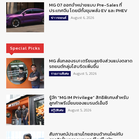
MG 07 ออกจำหน่ายแบบ Pre-Sales ที่
ประเทศจีน โดยมีทั้งขุมพลัง EV และ PHEV
August 6, 2026
ข่าวรถยนต์
Special Picks
MG ลั่นกลองรบ! เตรียมลุยชิงส่วนแบ่งตลาด
รถยนต์กลุ่มไฮบริดเพิ่มขึ้น
August 5, 2026
รายงานพิเศษ
รู้จัก “MG IM Privilege” สิทธิพิเศษสำหรับ
ลูกค้าพรีเมี่ยมของแบรนด์เอ็มจี
August 5, 2026
สกู๊ปพิเศษ
สัมภาษณ์ประธานไทยฮอนด้าคนใหม่กับ