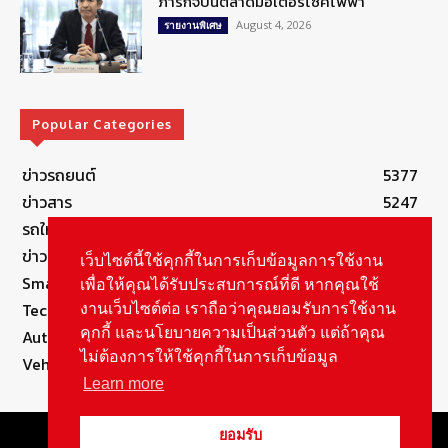
ภารกิจปั้นตลาดมอเตอร์ไซค์ไฟฟ้า
August 4, 2026
รายงานพิเศษ
Popular Categories
ข่าวรถยนต์
5377
ข่าวสาร
5247
รถใหม่
3283
ข่าวประชาสัมพันธ์
2149
เว็บไซต์นี้ใช้คุกกี้ในการเก็บข้อมูลการใช้งาน
Smart Life
554
เพื่อให้คุณได้รับประสบการณ์ที่ดี หากคุณใช้
Technology
541
งานเว็บไซต์ต่อ เราถือว่าคุณยอมรับการใช้งาน
คุกกี้ และนโยบายความเป็นส่วนตัว แต่ถ้าคุณ
Autolife Lifestyle
490
ไม่ต้องการให้ใช้คุกกี้ในการเก็บข้อมูล
Vehicle
389
Learn more
© Copyright 2021, All Rights Reserved Autolifethailand
ยอมรับ