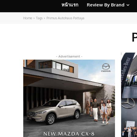
หน้าแรก
Review By Brand
Home
Tags
Primus Autohaus Pattaya
- Advertisement -