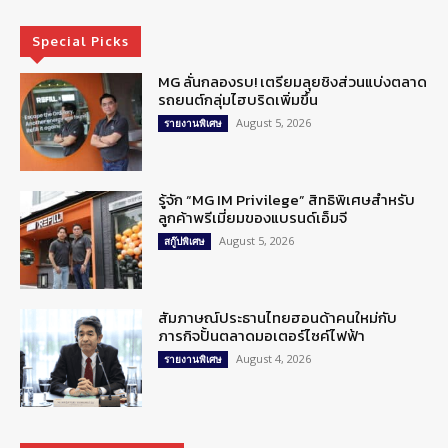
Special Picks
MG ลั่นกลองรบ! เตรียมลุยชิงส่วนแบ่งตลาด
รถยนต์กลุ่มไฮบริดเพิ่มขึ้น
August 5, 2026
รายงานพิเศษ
รู้จัก “MG IM Privilege” สิทธิพิเศษสำหรับ
ลูกค้าพรีเมี่ยมของแบรนด์เอ็มจี
August 5, 2026
สกู๊ปพิเศษ
สัมภาษณ์ประธานไทยฮอนด้าคนใหม่กับ
ภารกิจปั้นตลาดมอเตอร์ไซค์ไฟฟ้า
August 4, 2026
รายงานพิเศษ