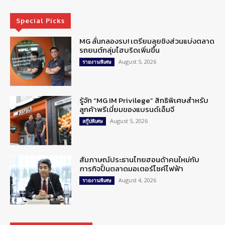
Special Picks
MG ลั่นกลองรบ! เตรียมลุยชิงส่วนแบ่งตลาด
รถยนต์กลุ่มไฮบริดเพิ่มขึ้น
August 5, 2026
รายงานพิเศษ
รู้จัก “MG IM Privilege” สิทธิพิเศษสำหรับ
ลูกค้าพรีเมี่ยมของแบรนด์เอ็มจี
August 5, 2026
สกู๊ปพิเศษ
สัมภาษณ์ประธานไทยฮอนด้าคนใหม่กับ
ภารกิจปั้นตลาดมอเตอร์ไซค์ไฟฟ้า
August 4, 2026
รายงานพิเศษ