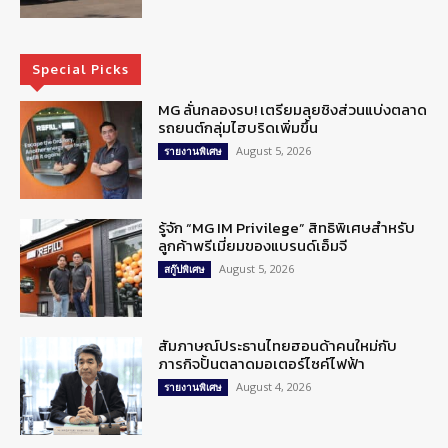
Special Picks
MG ลั่นกลองรบ! เตรียมลุยชิงส่วนแบ่งตลาด
รถยนต์กลุ่มไฮบริดเพิ่มขึ้น
August 5, 2026
รายงานพิเศษ
รู้จัก “MG IM Privilege” สิทธิพิเศษสำหรับ
ลูกค้าพรีเมี่ยมของแบรนด์เอ็มจี
August 5, 2026
สกู๊ปพิเศษ
สัมภาษณ์ประธานไทยฮอนด้าคนใหม่กับ
ภารกิจปั้นตลาดมอเตอร์ไซค์ไฟฟ้า
August 4, 2026
รายงานพิเศษ