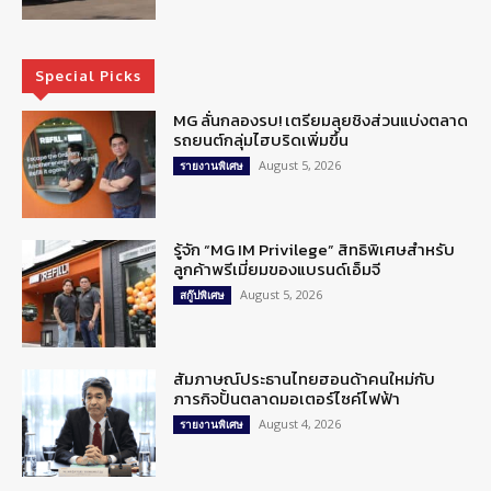
Special Picks
MG ลั่นกลองรบ! เตรียมลุยชิงส่วนแบ่งตลาด
รถยนต์กลุ่มไฮบริดเพิ่มขึ้น
August 5, 2026
รายงานพิเศษ
รู้จัก “MG IM Privilege” สิทธิพิเศษสำหรับ
ลูกค้าพรีเมี่ยมของแบรนด์เอ็มจี
August 5, 2026
สกู๊ปพิเศษ
สัมภาษณ์ประธานไทยฮอนด้าคนใหม่กับ
ภารกิจปั้นตลาดมอเตอร์ไซค์ไฟฟ้า
August 4, 2026
รายงานพิเศษ