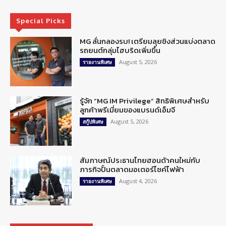
Special Picks
MG ลั่นกลองรบ! เตรียมลุยชิงส่วนแบ่งตลาด
รถยนต์กลุ่มไฮบริดเพิ่มขึ้น
August 5, 2026
รายงานพิเศษ
รู้จัก “MG IM Privilege” สิทธิพิเศษสำหรับ
ลูกค้าพรีเมี่ยมของแบรนด์เอ็มจี
August 5, 2026
สกู๊ปพิเศษ
สัมภาษณ์ประธานไทยฮอนด้าคนใหม่กับ
ภารกิจปั้นตลาดมอเตอร์ไซค์ไฟฟ้า
August 4, 2026
รายงานพิเศษ