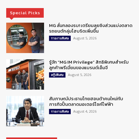
Special Picks
MG ลั่นกลองรบ! เตรียมลุยชิงส่วนแบ่งตลาด
รถยนต์กลุ่มไฮบริดเพิ่มขึ้น
August 5, 2026
รายงานพิเศษ
รู้จัก “MG IM Privilege” สิทธิพิเศษสำหรับ
ลูกค้าพรีเมี่ยมของแบรนด์เอ็มจี
August 5, 2026
สกู๊ปพิเศษ
สัมภาษณ์ประธานไทยฮอนด้าคนใหม่กับ
ภารกิจปั้นตลาดมอเตอร์ไซค์ไฟฟ้า
August 4, 2026
รายงานพิเศษ