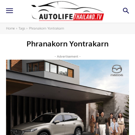
Home
Tags
Phranakorn Yontrakarn
Phranakorn Yontrakarn
- Advertisement -