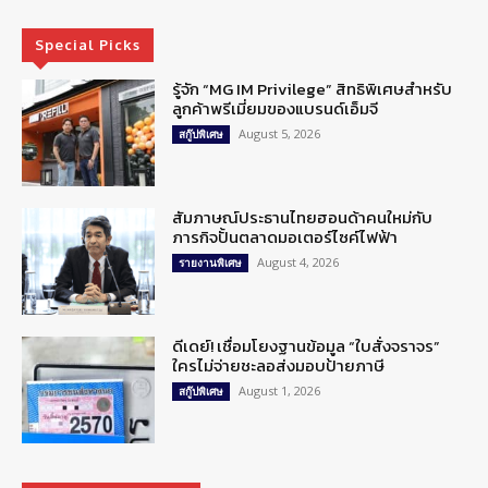
Special Picks
รู้จัก “MG IM Privilege” สิทธิพิเศษสำหรับ
ลูกค้าพรีเมี่ยมของแบรนด์เอ็มจี
August 5, 2026
สกู๊ปพิเศษ
สัมภาษณ์ประธานไทยฮอนด้าคนใหม่กับ
ภารกิจปั้นตลาดมอเตอร์ไซค์ไฟฟ้า
August 4, 2026
รายงานพิเศษ
ดีเดย์! เชื่อมโยงฐานข้อมูล “ใบสั่งจราจร”
ใครไม่จ่ายชะลอส่งมอบป้ายภาษี
August 1, 2026
สกู๊ปพิเศษ