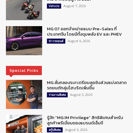
August 7, 2026
Vehicle
MG 07 ออกจำหน่ายแบบ Pre-Sales ที่
ประเทศจีน โดยมีทั้งขุมพลัง EV และ PHEV
August 6, 2026
ข่าวรถยนต์
Special Picks
MG ลั่นกลองรบ! เตรียมลุยชิงส่วนแบ่งตลาด
รถยนต์กลุ่มไฮบริดเพิ่มขึ้น
August 5, 2026
รายงานพิเศษ
รู้จัก “MG IM Privilege” สิทธิพิเศษสำหรับ
ลูกค้าพรีเมี่ยมของแบรนด์เอ็มจี
August 5, 2026
สกู๊ปพิเศษ