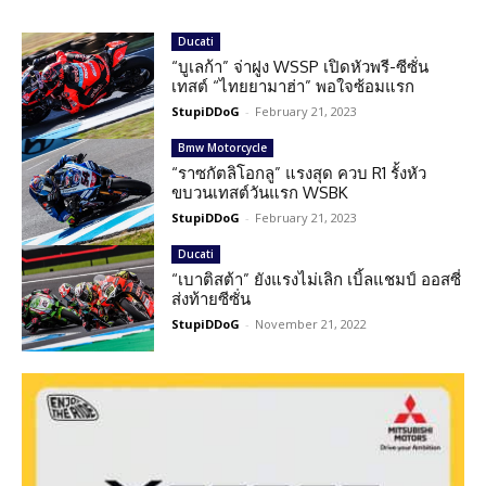
Ducati
“บูเลก้า” จ่าฝูง WSSP เปิดหัวพรี-ซีซั่น
เทสต์ “ไทยยามาฮ่า” พอใจซ้อมแรก
StupiDDoG
-
February 21, 2023
Bmw Motorcycle
“ราซกัตลิโอกลู” แรงสุด ควบ R1 รั้งหัว
ขบวนเทสต์วันแรก WSBK
StupiDDoG
-
February 21, 2023
Ducati
“เบาติสต้า” ยังแรงไม่เลิก เบิ้ลแชมป์ ออสซี่
ส่งท้ายซีซั่น
StupiDDoG
-
November 21, 2022