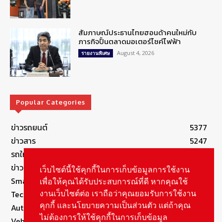
สัมภาษณ์ประธานไทยฮอนด้าคนใหม่กับ
ภารกิจปั้นตลาดมอเตอร์ไซค์ไฟฟ้า
August 4, 2026
รายงานพิเศษ
Popular Categories
ข่าวรถยนต์
5377
ข่าวสาร
5247
รถใหม่
3283
ข่าวประชาสัมพันธ์
2149
เว็บไซต์นี้ใช้คุกกี้ในการเก็บข้อมูลการใช้งาน
Smart Life
554
เพื่อให้คุณได้รับประสบการณ์ที่ดี หากคุณใช้
Technology
541
งานเว็บไซต์ต่อ เราถือว่าคุณยอมรับการใช้งาน
คุกกี้ และนโยบายความเป็นส่วนตัว แต่ถ้าคุณ
Autolife Lifestyle
490
ไม่ต้องการให้ใช้คุกกี้ในการเก็บข้อมูล
Vehicle
389