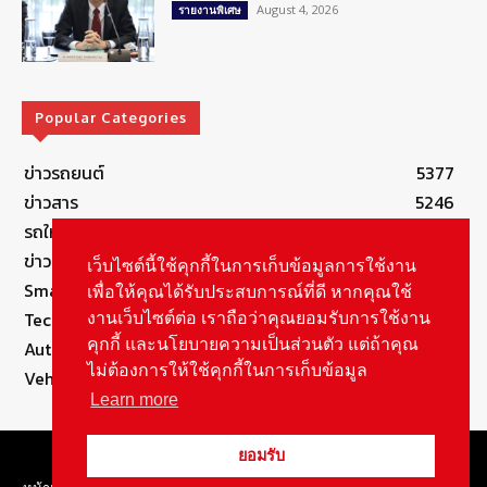
August 4, 2026
รายงานพิเศษ
Popular Categories
ข่าวรถยนต์
5377
ข่าวสาร
5246
รถใหม่
3283
ข่าวประชาสัมพันธ์
2149
เว็บไซต์นี้ใช้คุกกี้ในการเก็บข้อมูลการใช้งาน
Smart Life
554
เพื่อให้คุณได้รับประสบการณ์ที่ดี หากคุณใช้
Technology
541
งานเว็บไซต์ต่อ เราถือว่าคุณยอมรับการใช้งาน
คุกกี้ และนโยบายความเป็นส่วนตัว แต่ถ้าคุณ
Autolife Lifestyle
490
ไม่ต้องการให้ใช้คุกกี้ในการเก็บข้อมูล
Vehicle
389
Learn more
© Copyright 2021, All Rights Reserved Autolifethailand
ยอมรับ