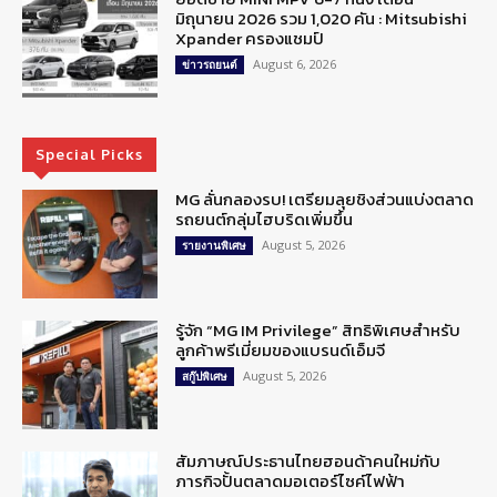
มิถุนายน 2026 รวม 1,020 คัน : Mitsubishi
Xpander ครองแชมป์
August 6, 2026
ข่าวรถยนต์
Special Picks
MG ลั่นกลองรบ! เตรียมลุยชิงส่วนแบ่งตลาด
รถยนต์กลุ่มไฮบริดเพิ่มขึ้น
August 5, 2026
รายงานพิเศษ
รู้จัก “MG IM Privilege” สิทธิพิเศษสำหรับ
ลูกค้าพรีเมี่ยมของแบรนด์เอ็มจี
August 5, 2026
สกู๊ปพิเศษ
สัมภาษณ์ประธานไทยฮอนด้าคนใหม่กับ
ภารกิจปั้นตลาดมอเตอร์ไซค์ไฟฟ้า