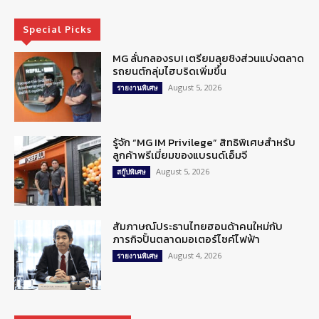
Special Picks
MG ลั่นกลองรบ! เตรียมลุยชิงส่วนแบ่งตลาด
รถยนต์กลุ่มไฮบริดเพิ่มขึ้น
August 5, 2026
รายงานพิเศษ
รู้จัก “MG IM Privilege” สิทธิพิเศษสำหรับ
ลูกค้าพรีเมี่ยมของแบรนด์เอ็มจี
August 5, 2026
สกู๊ปพิเศษ
สัมภาษณ์ประธานไทยฮอนด้าคนใหม่กับ
ภารกิจปั้นตลาดมอเตอร์ไซค์ไฟฟ้า
August 4, 2026
รายงานพิเศษ