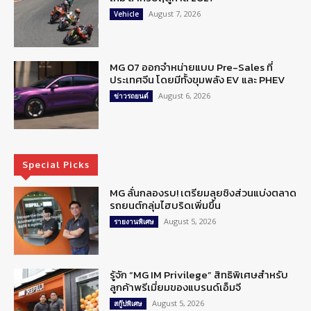
August 7, 2026
Vehicle
MG 07 ออกจำหน่ายแบบ Pre-Sales ที่
ประเทศจีน โดยมีทั้งขุมพลัง EV และ PHEV
August 6, 2026
ข่าวรถยนต์
Special Picks
MG ลั่นกลองรบ! เตรียมลุยชิงส่วนแบ่งตลาด
รถยนต์กลุ่มไฮบริดเพิ่มขึ้น
August 5, 2026
รายงานพิเศษ
รู้จัก “MG IM Privilege” สิทธิพิเศษสำหรับ
ลูกค้าพรีเมี่ยมของแบรนด์เอ็มจี
August 5, 2026
สกู๊ปพิเศษ