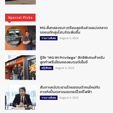
Special Picks
MG ลั่นกลองรบ! เตรียมลุยชิงส่วนแบ่งตลาด
รถยนต์กลุ่มไฮบริดเพิ่มขึ้น
August 5, 2026
รายงานพิเศษ
รู้จัก “MG IM Privilege” สิทธิพิเศษสำหรับ
ลูกค้าพรีเมี่ยมของแบรนด์เอ็มจี
August 5, 2026
สกู๊ปพิเศษ
สัมภาษณ์ประธานไทยฮอนด้าคนใหม่กับ
ภารกิจปั้นตลาดมอเตอร์ไซค์ไฟฟ้า
August 4, 2026
รายงานพิเศษ