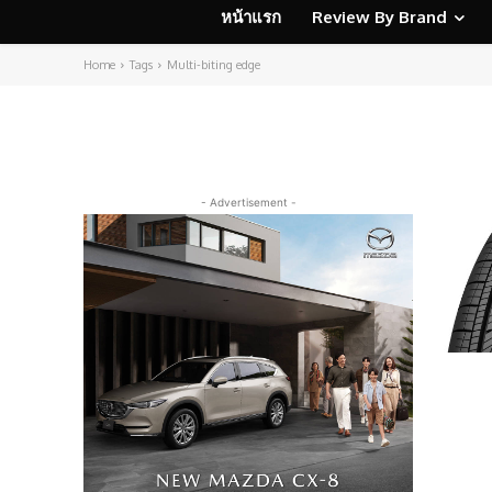
หน้าแรก
Review By Brand
Home
Tags
Multi-biting edge
- Advertisement -