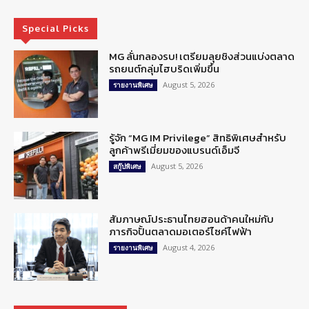
Special Picks
MG ลั่นกลองรบ! เตรียมลุยชิงส่วนแบ่งตลาด
รถยนต์กลุ่มไฮบริดเพิ่มขึ้น
August 5, 2026
รายงานพิเศษ
รู้จัก “MG IM Privilege” สิทธิพิเศษสำหรับ
ลูกค้าพรีเมี่ยมของแบรนด์เอ็มจี
August 5, 2026
สกู๊ปพิเศษ
สัมภาษณ์ประธานไทยฮอนด้าคนใหม่กับ
ภารกิจปั้นตลาดมอเตอร์ไซค์ไฟฟ้า
August 4, 2026
รายงานพิเศษ