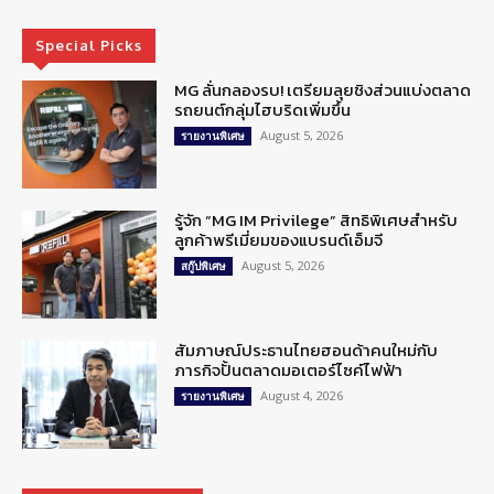
Special Picks
MG ลั่นกลองรบ! เตรียมลุยชิงส่วนแบ่งตลาด
รถยนต์กลุ่มไฮบริดเพิ่มขึ้น
August 5, 2026
รายงานพิเศษ
รู้จัก “MG IM Privilege” สิทธิพิเศษสำหรับ
ลูกค้าพรีเมี่ยมของแบรนด์เอ็มจี
August 5, 2026
สกู๊ปพิเศษ
สัมภาษณ์ประธานไทยฮอนด้าคนใหม่กับ
ภารกิจปั้นตลาดมอเตอร์ไซค์ไฟฟ้า
August 4, 2026
รายงานพิเศษ