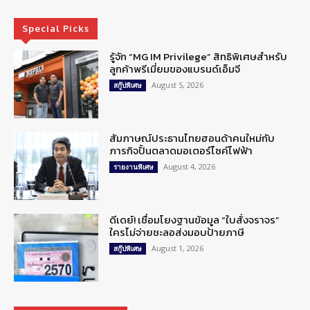
Special Picks
รู้จัก “MG IM Privilege” สิทธิพิเศษสำหรับ
ลูกค้าพรีเมี่ยมของแบรนด์เอ็มจี
August 5, 2026
สกู๊ปพิเศษ
สัมภาษณ์ประธานไทยฮอนด้าคนใหม่กับ
ภารกิจปั้นตลาดมอเตอร์ไซค์ไฟฟ้า
August 4, 2026
รายงานพิเศษ
ดีเดย์! เชื่อมโยงฐานข้อมูล “ใบสั่งจราจร”
ใครไม่จ่ายชะลอส่งมอบป้ายภาษี
August 1, 2026
สกู๊ปพิเศษ