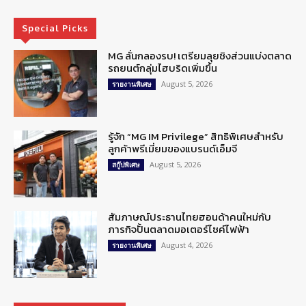
Special Picks
MG ลั่นกลองรบ! เตรียมลุยชิงส่วนแบ่งตลาด
รถยนต์กลุ่มไฮบริดเพิ่มขึ้น
August 5, 2026
รายงานพิเศษ
รู้จัก “MG IM Privilege” สิทธิพิเศษสำหรับ
ลูกค้าพรีเมี่ยมของแบรนด์เอ็มจี
August 5, 2026
สกู๊ปพิเศษ
สัมภาษณ์ประธานไทยฮอนด้าคนใหม่กับ
ภารกิจปั้นตลาดมอเตอร์ไซค์ไฟฟ้า
August 4, 2026
รายงานพิเศษ