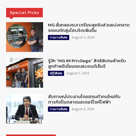
Special Picks
MG ลั่นกลองรบ! เตรียมลุยชิงส่วนแบ่งตลาด
รถยนต์กลุ่มไฮบริดเพิ่มขึ้น
August 5, 2026
รายงานพิเศษ
รู้จัก “MG IM Privilege” สิทธิพิเศษสำหรับ
ลูกค้าพรีเมี่ยมของแบรนด์เอ็มจี
August 5, 2026
สกู๊ปพิเศษ
สัมภาษณ์ประธานไทยฮอนด้าคนใหม่กับ
ภารกิจปั้นตลาดมอเตอร์ไซค์ไฟฟ้า
August 4, 2026
รายงานพิเศษ