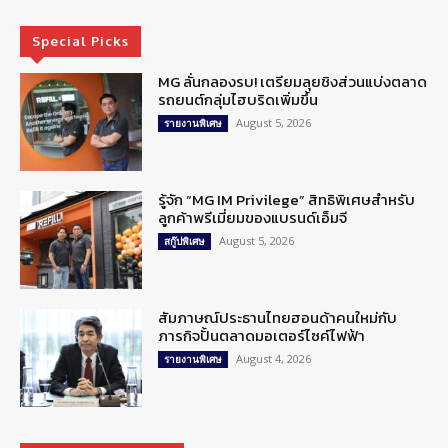
Special Picks
MG ลั่นกลองรบ! เตรียมลุยชิงส่วนแบ่งตลาด
รถยนต์กลุ่มไฮบริดเพิ่มขึ้น
August 5, 2026
รายงานพิเศษ
รู้จัก “MG IM Privilege” สิทธิพิเศษสำหรับ
ลูกค้าพรีเมี่ยมของแบรนด์เอ็มจี
August 5, 2026
สกู๊ปพิเศษ
สัมภาษณ์ประธานไทยฮอนด้าคนใหม่กับ
ภารกิจปั้นตลาดมอเตอร์ไซค์ไฟฟ้า
August 4, 2026
รายงานพิเศษ