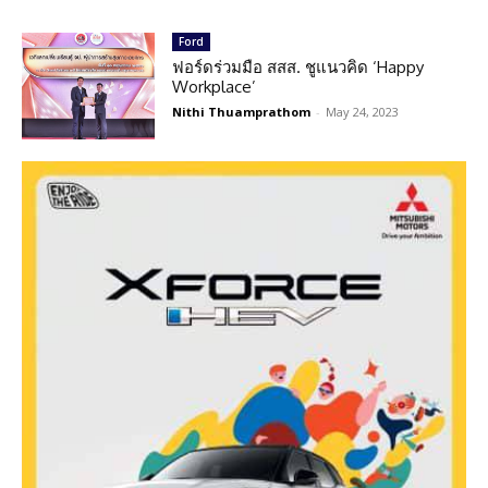
Ford
ฟอร์ดร่วมมือ สสส. ชูแนวคิด ‘Happy
Workplace’
Nithi Thuamprathom
-
May 24, 2023