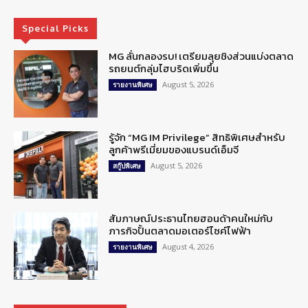
Special Picks
MG ลั่นกลองรบ! เตรียมลุยชิงส่วนแบ่งตลาด
รถยนต์กลุ่มไฮบริดเพิ่มขึ้น
August 5, 2026
รายงานพิเศษ
รู้จัก “MG IM Privilege” สิทธิพิเศษสำหรับ
ลูกค้าพรีเมี่ยมของแบรนด์เอ็มจี
August 5, 2026
สกู๊ปพิเศษ
สัมภาษณ์ประธานไทยฮอนด้าคนใหม่กับ
ภารกิจปั้นตลาดมอเตอร์ไซค์ไฟฟ้า
August 4, 2026
รายงานพิเศษ