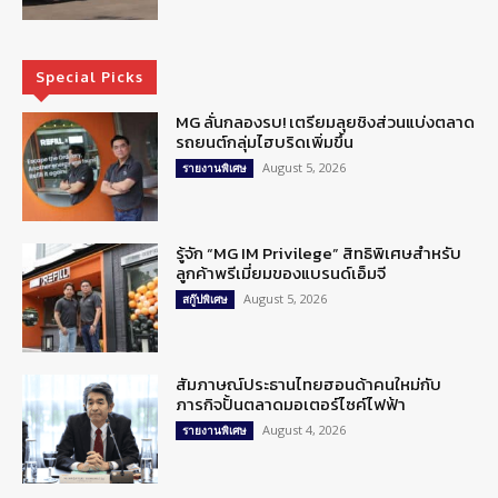
Special Picks
MG ลั่นกลองรบ! เตรียมลุยชิงส่วนแบ่งตลาด
รถยนต์กลุ่มไฮบริดเพิ่มขึ้น
August 5, 2026
รายงานพิเศษ
รู้จัก “MG IM Privilege” สิทธิพิเศษสำหรับ
ลูกค้าพรีเมี่ยมของแบรนด์เอ็มจี
August 5, 2026
สกู๊ปพิเศษ
สัมภาษณ์ประธานไทยฮอนด้าคนใหม่กับ
ภารกิจปั้นตลาดมอเตอร์ไซค์ไฟฟ้า
August 4, 2026
รายงานพิเศษ