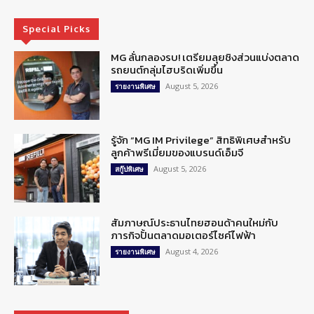
Special Picks
MG ลั่นกลองรบ! เตรียมลุยชิงส่วนแบ่งตลาด
รถยนต์กลุ่มไฮบริดเพิ่มขึ้น
August 5, 2026
รายงานพิเศษ
รู้จัก “MG IM Privilege” สิทธิพิเศษสำหรับ
ลูกค้าพรีเมี่ยมของแบรนด์เอ็มจี
August 5, 2026
สกู๊ปพิเศษ
สัมภาษณ์ประธานไทยฮอนด้าคนใหม่กับ
ภารกิจปั้นตลาดมอเตอร์ไซค์ไฟฟ้า
August 4, 2026
รายงานพิเศษ