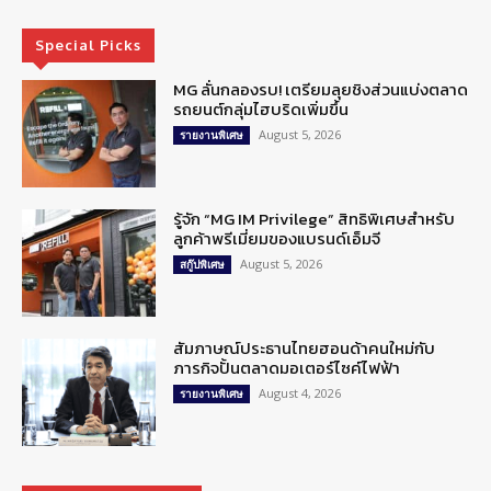
Special Picks
MG ลั่นกลองรบ! เตรียมลุยชิงส่วนแบ่งตลาด
รถยนต์กลุ่มไฮบริดเพิ่มขึ้น
August 5, 2026
รายงานพิเศษ
รู้จัก “MG IM Privilege” สิทธิพิเศษสำหรับ
ลูกค้าพรีเมี่ยมของแบรนด์เอ็มจี
August 5, 2026
สกู๊ปพิเศษ
สัมภาษณ์ประธานไทยฮอนด้าคนใหม่กับ
ภารกิจปั้นตลาดมอเตอร์ไซค์ไฟฟ้า
August 4, 2026
รายงานพิเศษ