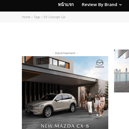
หน้าแรก
Review By Brand
Home
Tags
EV Concept Car
- Advertisement -